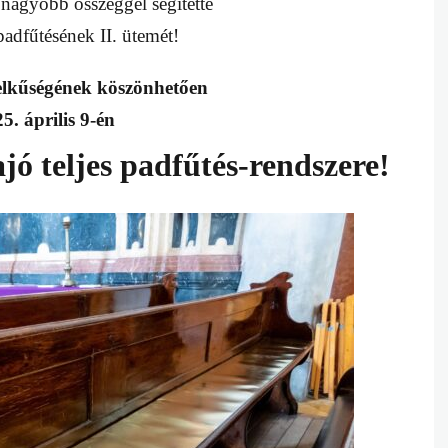
 nagyobb összeggel segítette
adfűtésének II. ütemét!
elkűségének köszönhetően
5. április 9-én
jó teljes padfűtés-rendszere!