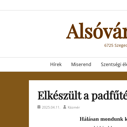
Skip
to
content
Alsóvá
6725 Szeged
Primary
Hírek
Miserend
Szentségi él
menu
Elkészült a padfűté
Posted
Author
2025.04.11.
Kázmér
on
Hálásan mondunk k