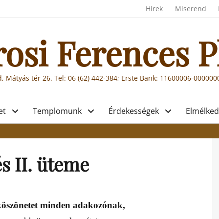
Header menu
Hírek
Miserend
rosi Ferences P
, Mátyás tér 26. Tel: 06 (62) 442-384; Erste Bank: 11600006-00000
et
Templomunk
Érdekességek
Elmélked
s II. üteme
öszönetet minden adakozónak,