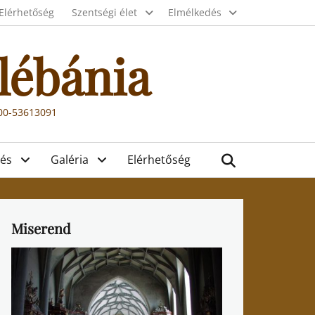
Elérhetőség
Szentségi élet
Elmélkedés
lébánia
000-53613091
Search
és
Galéria
Elérhetőség
Miserend