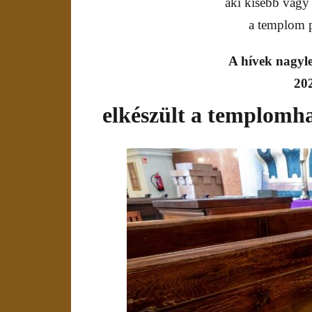
aki kisebb vagy
a templom p
A hívek nagyl
202
elkészült a templomha