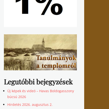
Legutóbbi bejegyzések
Új képek és videó – Havas Boldogasszony
búcsú 2026
Hirdetés 2026. augusztus 2.