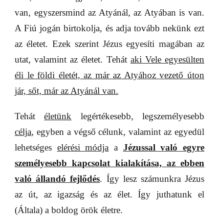
van, egyszersmind az Atyánál, az Atyában is van.
A Fiú jogán birtokolja, és adja tovább nekünk ezt
az életet. Ezek szerint Jézus egyesíti magában az
utat, valamint az életet. Tehát
aki Vele egyesülten
éli le földi életét, az már az Atyához vezető úton
jár, sőt, már az Atyánál van.
Tehát
életünk
legértékesebb, legszemélyesebb
célja
, egyben a végső célunk, valamint az egyedül
lehetséges
elérési módja
a
Jézussal való egyre
személyesebb kapcsolat kialakítása, az ebben
való állandó fejlődés
. Így lesz számunkra Jézus
az út, az igazság és az élet. Így juthatunk el
(Általa) a boldog örök életre.