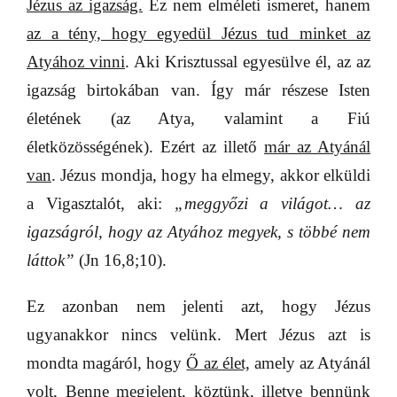
Jézus az igazság.
Ez nem elméleti ismeret, hanem
az a tény, hogy egyedül Jézus tud minket az
Atyához vinni
. Aki Krisztussal egyesülve él, az az
igazság birtokában van. Így már részese Isten
életének (az Atya, valamint a Fiú
életközösségének). Ezért az illető
már az Atyánál
van
. Jézus mondja, hogy ha elmegy, akkor elküldi
a Vigasztalót, aki:
„meggyőzi a világot… az
igazságról, hogy az Atyához megyek, s többé nem
láttok”
(Jn 16,8;10).
Ez azonban nem jelenti azt, hogy Jézus
ugyanakkor nincs velünk. Mert Jézus azt is
mondta magáról, hogy
Ő az élet,
amely az Atyánál
volt, Benne megjelent, köztünk, illetve bennünk