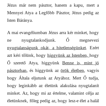
Jézus már nem pásztor, hanem a kapu, mert a
Mennyei Atya a Legfőbb Pásztor, Jézus pedig az
Isten Báránya.
A mai evangéliumban Jézus arra kér minket, hogy
ne nyugtalankodjunk. Ő megnevezi
nyugtalanságunk okát, a hitetlenségünket
. Ezért
azt kéri tőlünk, hogy
higgyünk az Istenben,
hogy
Ő szerető Atya, higgyünk
Benne is, mint
jó
pásztorban
, és higgyünk az
örök életben
, vagyis
hogy Általa eljutunk az Atyához. Mert Ő tudja,
hogy leginkább az életünk alakulása nyugtalanít
minket. Az, hogy mi az értelme, valamint célja az
életünknek, főleg pedig az, hogy lesz-e élet a halál