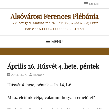
Skip
MENU
to
Alsóvárosi Ferences Plébánia
content
6725 Szeged, Mátyás tér 26. Tel: 06 (62) 442-384; Erste
Bank: 11600006-00000000-53613091
MENU
Április 26. Húsvét 4. hete, péntek
Posted
Author
2024.04.26.
Kázmér
on
Húsvét 4. hete, péntek – Jn 14,1-6
Mi az életünk célja, valamint hogyan érhető el?