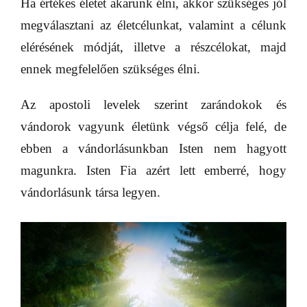
Ha értékes életet akarunk élni, akkor szükséges jól
megválasztani az életcélunkat, valamint a célunk
elérésének módját, illetve a részcélokat, majd
ennek megfelelően szükséges élni.
Az apostoli levelek szerint zarándokok és
vándorok vagyunk életünk végső célja felé, de
ebben a vándorlásunkban Isten nem hagyott
magunkra. Isten Fia azért lett emberré, hogy
vándorlásunk társa legyen.