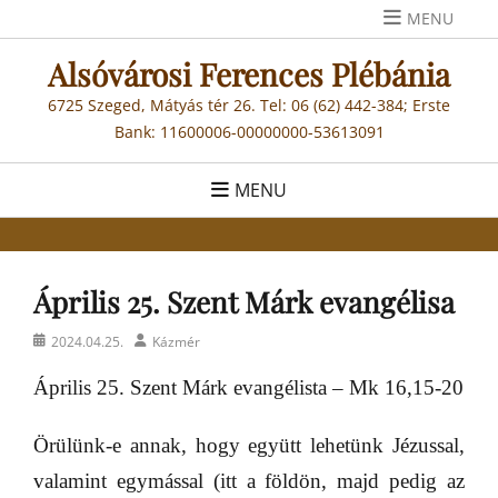
Skip
MENU
to
Alsóvárosi Ferences Plébánia
content
6725 Szeged, Mátyás tér 26. Tel: 06 (62) 442-384; Erste
Bank: 11600006-00000000-53613091
MENU
Április 25. Szent Márk evangélisa
Posted
Author
2024.04.25.
Kázmér
on
Április 25. Szent Márk evangélista – Mk 16,15-20
Örülünk-e annak, hogy együtt lehetünk Jézussal,
valamint egymással (itt a földön, majd pedig az