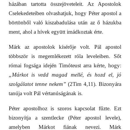
házában tartotta összejöveteleit. Az Apostolok
Cselekedeteiben olvashatjuk, hogy Péter apostol a
börtönből való kiszabadulása után az ő házukba
ment, ahol a hívek együtt imádkoztak érte.
Márk az apostolok kísérője volt. Pál apostol
többször is megemlékezett róla leveleiben. Sőt
római fogsága idején Timóteust arra kérte, hogy:
„Márkot is vedd magad mellé, és hozd el, jó
szolgálatot tenne nekem”
(2Tim 4,11). Bizonyára
tanúja volt Pál vértanúságának is.
Péter apostolhoz is szoros kapcsolat fűzte. Ezt
bizonyítja a szentlecke (Péter apostol levele),
amelyben Márkot fiának nevezi. Márk