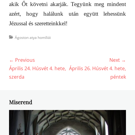
akik Őt követni akarják. Tegyünk meg mindent
azért, hogy halálunk után együtt lehessünk
Jézussal és szeretteinkkel!
Categories
Ágoston atya homíliái
Bejegyzés
← Previous
Next →
navigáció
Previous
Next
Április 24. Húsvét 4. hete,
Április 26. Húsvét 4. hete,
post:
post:
szerda
péntek
Miserend