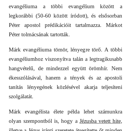
evangéliuma a többi evangélium között a
legkorábbi (50-60 között íródott), és elsősorban
Péter apostol prédikációit tartalmazza. Márkot
Péter tolmácsának tartották.
Márk evangéliuma tömör, lényegre törő. A többi
evangéliumhoz viszonyítva talán a legtragikusabb
hangvételű, de mindezzel együtt örömhír. Nem
ékesszólásával, hanem a tények és az apostoli
tanítás lényegének közlésével akarja teljesíteni
szolgálatát.
Márk evangélista élete példa lehet számunkra
olyan szempontból is, hogy a
Jézusba vetett hite,
illetve a Jézus iránti szeretete átsegítette őt minden