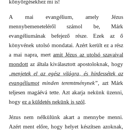
könyörgésekhez mi is!
A mai evangélium, amely Jézus
mennybemeneteléről számol be, Márk
evangéliumának befejező része. Ezek az ő
könyvének utolsó mondatai. Azért került ez a rész
a mai napra, mert
amit Jézus az utolsó szavaival
mondott
az általa kiválasztott apostoloknak, hogy
„
menjetek el az egész világra, és hirdessétek az
evangéliumot
minden teremtménynek”,
azt
Márk
teljesen magáévá tette. Azt akarja nekünk üzenni,
hogy
ez a küldetés nekünk is szól
.
Jézus nem nélkülünk akart a mennybe menni.
Azért ment előre, hogy helyet készítsen azoknak,