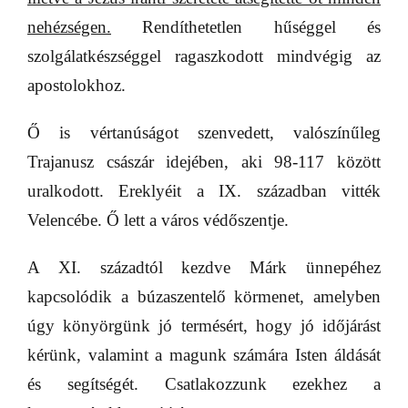
nehézségen.
Rendíthetetlen hűséggel és
szolgálatkészséggel ragaszkodott mindvégig az
apostolokhoz.
Ő is vértanúságot szenvedett, valószínűleg
Trajanusz császár idejében, aki 98-117 között
uralkodott. Ereklyéit a IX. században vitték
Velencébe. Ő lett a város védőszentje.
A XI. századtól kezdve Márk ünnepéhez
kapcsolódik a búzaszentelő körmenet, amelyben
úgy könyörgünk jó termésért, hogy jó időjárást
kérünk, valamint a magunk számára Isten áldását
és segítségét. Csatlakozzunk ezekhez a