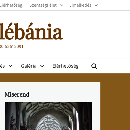
Elérhetőség
Szentségi élet
Elmélkedés
lébánia
000-53613091
Search
és
Galéria
Elérhetőség
Miserend