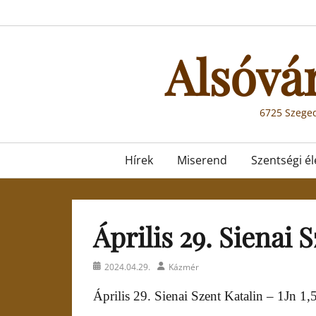
Skip
to
content
Alsóvá
6725 Szeged
Primary
Hírek
Miserend
Szentségi él
menu
Április 29. Sienai 
Posted
Author
2024.04.29.
Kázmér
on
Április 29. Sienai Szent Katalin – 1Jn 1