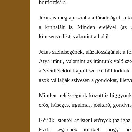
hordozására.
Jézus is megtapasztalta a fáradtságot, a ki
a kínhalált is. Minden erejével (az u
kínszenvedést, valamint a halált.
Jézus szelídségének, alázatosságának a fo
Atya iránti, valamint az irántunk való szer
a Szentlélektől kapott szeretetből tudun
azok vállalják szívesen a gondokat, illetv
Minden nehézségünk között is higgyünk
erős, hűséges, irgalmas, jóakaró, gondvise
Kérjük Istentől az isteni erények (az igaz 
Ezek segítenek minket, hogy ne k