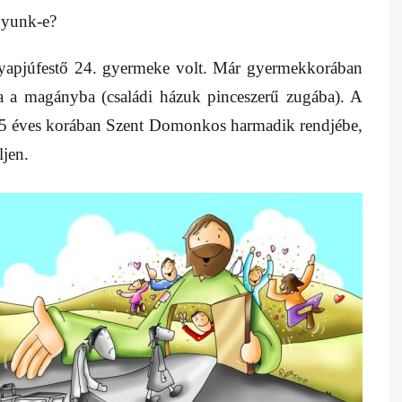
gyunk-e?
 gyapjúfestő 24. gyermeke volt. Már gyermekkorában
sza a magányba (családi házuk pinceszerű zugába). A
e 15 éves korában Szent Domonkos harmadik rendjébe,
ljen.