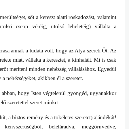
merültséget, sőt a kereszt alatti roskadozást, valamint
tolsó csepp véréig, utolsó leheletéig) vállalta a
rrása annak a tudata volt, hogy az Atya szereti Őt. Az
etete miatt vállalta a keresztet, a kínhalált. Mi is csak
k erőt meríteni minden nehézség vállalásához. Egyedül
e a nehézségeket, akikben él a szeretet.
 abban, hogy Isten végtelenül gyöngéd, ugyanakkor
lő szeretettel szeret minket.
hit, a biztos remény és a tökéletes szeretet) ajándékát!
ényszerűségből, belefáradva, meggörnyedve,