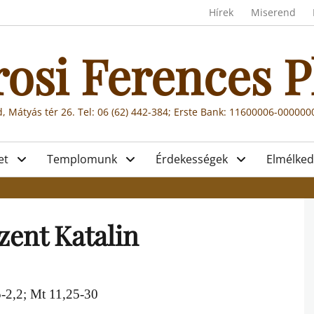
Header menu
Hírek
Miserend
rosi Ferences P
, Mátyás tér 26. Tel: 06 (62) 442-384; Erste Bank: 11600006-00000
et
Templomunk
Érdekességek
Elmélked
Szent Katalin
,5-2,2; Mt 11,25-30