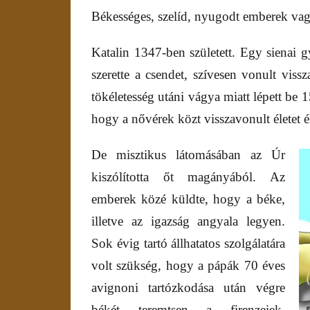
Békességes, szelíd, nyugodt emberek va
Katalin 1347-ben született. Egy sienai
szerette a csendet, szívesen vonult vis
tökéletesség utáni vágya miatt lépett b
hogy a nővérek közt visszavonult életet é
De misztikus látomásában az Úr
kiszólította őt magányából. Az
emberek közé küldte, hogy a béke,
illetve az igazság angyala legyen.
Sok évig tartó állhatatos szolgálatára
volt szükség, hogy a pápák 70 éves
avignoni tartózkodása után végre
békét teremtsen a firenzeiek,