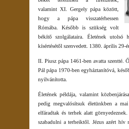
valamint XI. Gergely pápa között,
hogy a pápa visszatérhessen
Rómába. Később is szükség volt
békítő szolgálataira. Életének utols
kísértésétől szenvedett. 1380. április 29-
II. Piusz pápa 1461-ben avatta szentté. 
Pál pápa 1970-ben egyháztanítóvá, későb
nyilvánította.
Életének példája, valamint közbenjárá
pedig megvalósítsuk életünkben a mai
elfáradtak és terhek alatt görnyedezne
szabadulni a terheiktől. Jézus azért hí