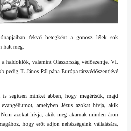
ó hónapjaiban fekvő betegként a gonosz lélek sok
én halt meg.
Ő a haldoklók, valamint Olaszország védőszentje. VI.
b pedig II. János Pál pápa Európa társvédőszentjévé
sa is segítsen minket abban, hogy megértsük, majd
 evangéliumot, amelyben Jézus azokat hívja, akik
k. Nem azokat hívja, akik meg akarnak minden áron
v magához, hogy erőt adjon nehézségeink vállalására,