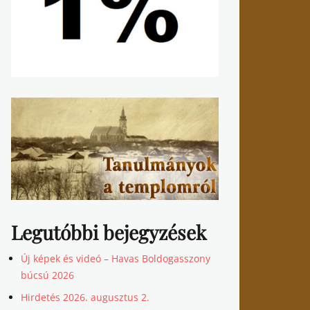
Legutóbbi bejegyzések
Új képek és videó – Havas Boldogasszony
búcsú 2026
Hirdetés 2026. augusztus 2.