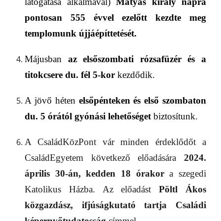
látogatása alkalmával)
Mátyás király
napra
pontosan
555 évvel ezelőtt kezdte
meg
templom
unk
újjá
építte
tését.
Májusban
az
elsőszombati rózsaf
ü
zér
és a
titokcsere du. fél
5-
kor
kezdődik.
A
jövő héten
elsőpénteken
és első szombaton
d
u.
5 órától gyónási lehetőséget
biztosítunk.
A CsaládKözPont vár minden érdeklődőt a
CsaládEgyetem következő előadására
2024.
április 30-án, kedden 18 órakor
a szegedi
Katolikus Házba. Az előadást
Pöltl Ákos
közgazdász, ifjúságkutató tartja Családi
képernyőtudatosság
címmel.