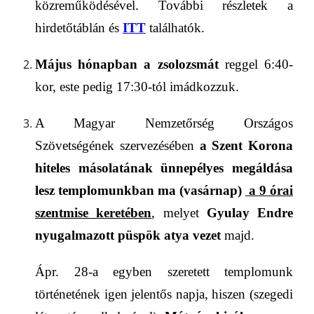
közreműködésével.
További részletek a
hirdetőtáblán és
ITT
találhatók.
M
ájus hónapban a zsolozsmát
reggel 6:40-
kor, este pedig 17:30-tól imádkozzuk.
A Magyar
Nemzetőrség
Országos
Szövets
é
g
ének szervezésében
a
Szent Korona
hiteles
másolat
ának
ünnepélyes
megáldása
lesz templo
munkban ma (vasárnap)
a 9 órai
szentmise keretében
, melyet
Gyulay Endre
nyugalmazott püspök atya vezet
majd.
Ápr. 28-a egyben szeretett templomunk
történetének
igen jelentős
napja, hiszen
(szegedi