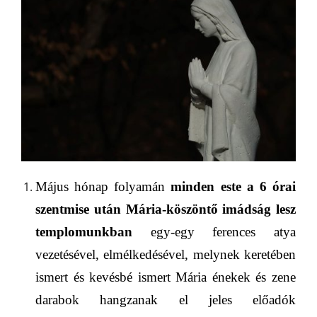
Május hónap folyamán
minden este
a 6 órai
szentmise után
Mária-köszöntő imádság
lesz
templom
unk
ban
egy-egy ferences atya
vezetésével,
elmélkedésével
,
melynek keretében
ismert és kevésbé ismert Mária énekek és zene
darabok hangzanak el jeles előadók