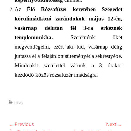
Az
Élő Rózsafüzér keretében
Szegedet
körülimádkozó zarándokok
május 12-én,
vasárnap délután
fél
3-ra érkeznek
templomunkba.
Szeretnénk
ő
ket
megvendégelni, ezért aki tud, vasárnap délig
juttassa el a felajánlott süteményét a
sekrestyébe
.
Mindenkit szeretettel várunk a 3 órakor
kezdődő közös rózsaf
ü
zér imádságra.
Categories
hírek
Bejegyzés
← Previous
Next →