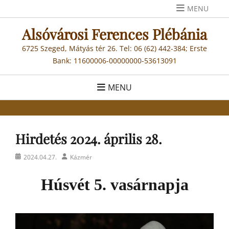
Skip
MENU
to
Alsóvárosi Ferences Plébánia
content
6725 Szeged, Mátyás tér 26. Tel: 06 (62) 442-384; Erste
Bank: 11600006-00000000-53613091
MENU
Hirdetés 2024. április 28.
Posted
Author
2024.04.27.
Kázmér
on
Húsvét 5. vasárnapja