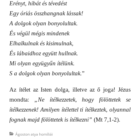
Erényt, hibát és tévedést
Egy óriás összhangnak lássak!
A dolgok olyan bonyolultak.
És végül mégis mindenek
Elhalkulnak és kisimulnak,
És lábaidhoz együtt hullnak.
Mi olyan együgyűn ítélünk.
S a dolgok olyan bonyolultak.
”
Az ítélet az Isten dolga, illetve az ő joga! Jézus
mondta:
„Ne ítélkezzetek, hogy fölöttetek se
ítélkezzenek! Amilyen ítélettel ti ítélkeztek, olyannal
fognak majd fölöttetek is ítélkezni”
(Mt 7,1-2).
Categories
Ágoston atya homíliái