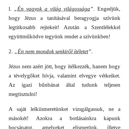
l.
„
Én vagyok a világ világossága
”
. Engedjük,
hogy Jézus a tanításával beragyogja szívünk
legtitkosabb rejtekeit! Azután a Szentlélekkel
együttműködve tegyünk rendet a szívünkben!
2.
„
Én nem mondok senkiről ítéletet
”
.
Jézus nem azért jött, hogy ítélkezzék, hanem hogy
a tévelygőket hívja, valamint elvegye vétkeiket.
Az igazi bűnbánat által tudunk teljesen
megtisztulni!
A saját lelkiismeretünket vizsgálgassuk, ne a
másokét! Azokra a botlásainkra kapunk
bocsánatot, amelyeket elismerünk, illetve