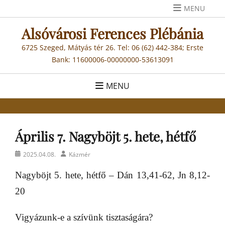
Skip
MENU
to
Alsóvárosi Ferences Plébánia
content
6725 Szeged, Mátyás tér 26. Tel: 06 (62) 442-384; Erste
Bank: 11600006-00000000-53613091
MENU
Április 7. Nagyböjt 5. hete, hétfő
Posted
Author
2025.04.08.
Kázmér
on
Nagyböjt 5. hete, hétfő – Dán 13,41-62, Jn 8,12-
20
Vigyázunk-e a szívünk tisztaságára?