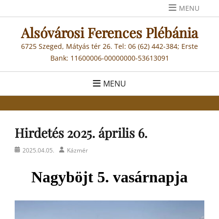
Skip
MENU
to
Alsóvárosi Ferences Plébánia
content
6725 Szeged, Mátyás tér 26. Tel: 06 (62) 442-384; Erste
Bank: 11600006-00000000-53613091
MENU
Hirdetés 2025. április 6.
Posted
Author
2025.04.05.
Kázmér
on
Nagyböjt
5
. vasárnap
ja