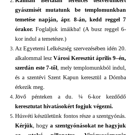
Kálmán Bertalan
ferences testvérünkért
gyászmisét mutatunk be templomunkban
temetése napján, ápr. 8-án, kedd reggel 7
órakor.
Foglaljuk imáikba!
(A busz reggel 6-
kor indul a temetésre.)
Az Egyetemi Lelkészség szervezésében
idén
20.
alkalommal lesz
Városi Keresztút
április 9
–
é
n,
szerdán este 7-től
,
mely
templomunk
ból
indul,
és a szentévi Szent Kapu
n
keresztül a D
ó
mba
érkezik meg
.
Jövő pénteken a du. ¼ 6-kor kezdődő
keresztutat hivatásokért fogjuk végezni.
Húsvéti készületünk fontos része a szentgyónás.
Kérjük
, hogy
a szentgyónásokat ne hagyjuk