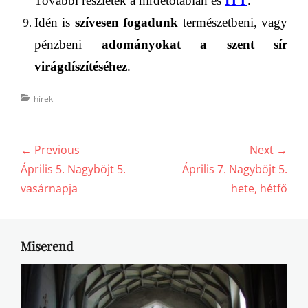
További részletek a h
irdetőtáblán és
ITT
.
I
dén is
szívesen fogadunk
természetbeni, vagy
pénzbeni
adományokat a szent sír
virágdíszítéséhez
.
Categories
hírek
Bejegyzés
← Previous
Next →
navigáció
Previous
Next
Április 5. Nagyböjt 5.
Április 7. Nagyböjt 5.
post:
post:
vasárnapja
hete, hétfő
Miserend