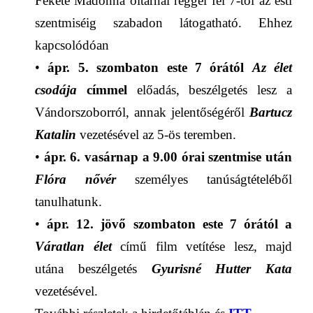
Fekete Madonna oltárnál
reggel fél 7-től az esti
szentmiséig szabadon
látogatható. E
hhez
kapcsolódóan
•
ápr. 5. szombaton
este 7 órától
Az élet
csodája
címmel
előadás, beszélgetés
lesz
a
Vándorszoborról, annak jelentőségéről
Bartucz
Katalin
vezetésével az
5-ös terem
ben.
•
ápr. 6. vasárnap
a
9.00
órai szentmise után
Flóra nővér
személyes tanúságtétel
éből
tanulhatunk.
•
ápr. 12.
jövő
szombat
on
este 7 órától a
Váratlan élet
című film
vetítés
e lesz, majd
utána
beszélgetés
Gyurisné Hutter Kata
vezetésével.