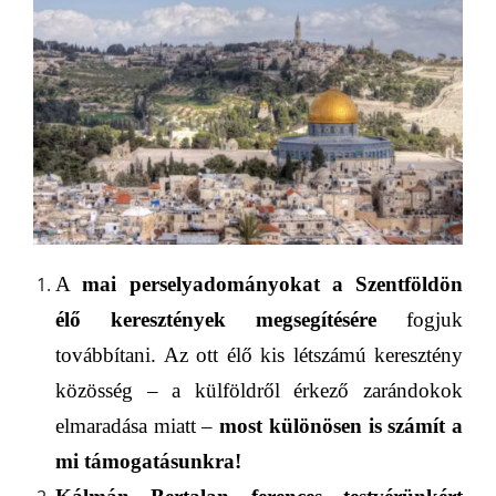
A
mai
perselyadományokat a Szentföldön
élő kereszté
nyek
megsegí
tésére
fogjuk
továbbítani.
Az ott élő kis létszámú keresztény
közösség – a
külföldről érkező zarándokok
elmaradása miatt –
most különösen is
számít a
mi
támogatásunkra!