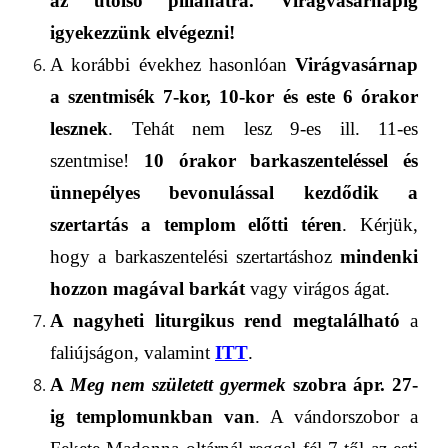
az utolsó pillanatra. Virágvasár
nap
ig
igyekezzünk elvégezni!
A
korábbi
év
ek
hez hasonlóan
Virágvasárnap
a szentmisék 7-kor, 10-kor és este 6 órakor
lesznek
. Tehát nem lesz 9-es ill. 11-es
szentmise!
10 órakor barkaszenteléssel és
ünnepélyes bevonulás
sal kezdődik a
szertartás
a templom előtti
téren
.
Kérjük,
hogy a barkaszentelési szertartáshoz
mindenki
hozzon magával barkát
vagy virágos ágat.
A nagyheti liturgikus rend megtalálható
a
faliújságon, valamint
ITT
.
A
Meg nem született gyermek
szobra ápr. 27-
ig templomunkban
van
. A vándorszobor a