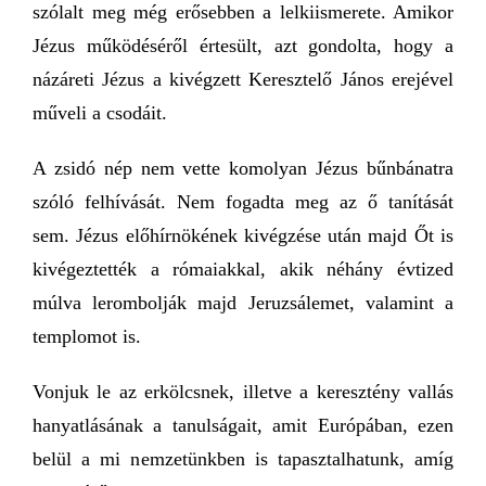
szólalt meg még erősebben a lelkiismerete. Amikor
Jézus működéséről értesült, azt gondolta, hogy a
názáreti Jézus a kivégzett Keresztelő János erejével
műveli a csodáit.
A zsidó nép nem vette komolyan Jézus bűnbánatra
szóló felhívását. Nem fogadta meg az ő tanítását
sem. Jézus előhírnökének kivégzése után majd Őt is
kivégeztették a rómaiakkal, akik néhány évtized
múlva lerombolják majd Jeruzsálemet, valamint a
templomot is.
Vonjuk le az erkölcsnek, illetve a keresztény vallás
hanyatlásának a tanulságait, amit Európában, ezen
belül a mi nemzetünkben is tapasztalhatunk, amíg