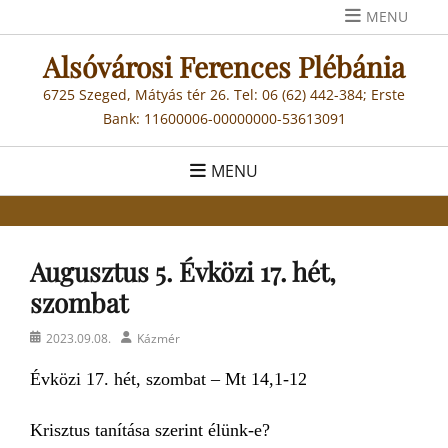
Skip
MENU
to
Alsóvárosi Ferences Plébánia
content
6725 Szeged, Mátyás tér 26. Tel: 06 (62) 442-384; Erste
Bank: 11600006-00000000-53613091
MENU
Augusztus 5. Évközi 17. hét,
szombat
Posted
Author
2023.09.08.
Kázmér
on
Évközi 17. hét, szombat – Mt 14,1-12
Krisztus tanítása szerint élünk-e?