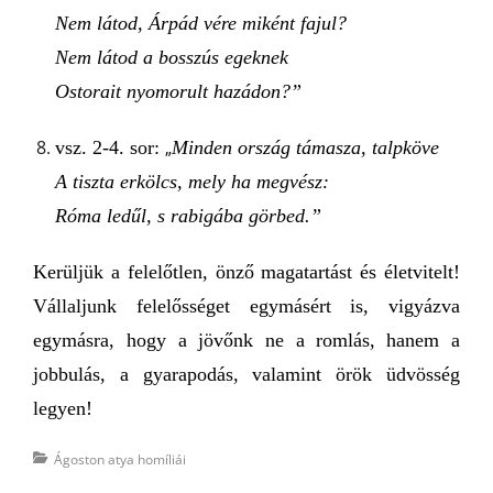
Nem látod, Árpád vére miként fajul?
Nem látod a bosszús egeknek
Ostorait nyomorult hazádon?”
vsz. 2-4. sor:
„
Minden ország támasza, talpköve
A tiszta erkölcs, mely ha megvész:
Róma ledűl, s rabigába görbed.”
Kerüljük a felelőtlen, önző magatartást és életvitelt!
Vállaljunk felelősséget egymásért is, vigyázva
egymásra, hogy a jövőnk ne a
romlás,
hanem a
jobbulás, a gyarapodás, valamint örök üdvösség
legyen!
Categories
Ágoston atya homíliái