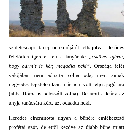
születésnapi táncprodukciójától elbájolva Heródes
felelőtlen ígéretet tett a lányának:
„esküvel ígérte,
hogy
bármit is kér, megadja neki”
. Országa felét
valójában nem adhatta volna oda, mert annak
negyedes fejedelemként már nem volt teljes jogú ura
(abba Róma is beleszólt volna). De amit a leány az
anyja tanácsára kért, azt odaadta neki.
Heródes elnémította ugyan a bűnére emlékeztető
prófétai szót, de ettől kezdve az újabb bűne miatt