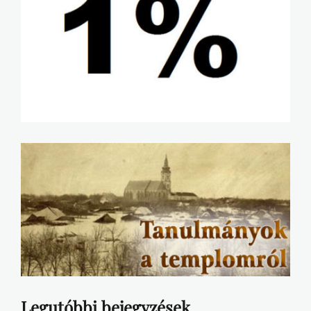
Legutóbbi bejegyzések