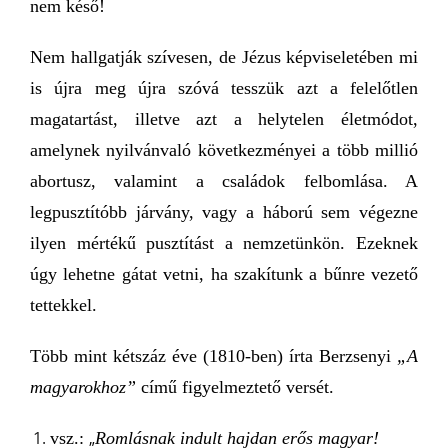
nem késő!
Nem hallgatják szívesen, de Jézus képviseletében mi
is újra meg újra szóvá tesszük azt a felelőtlen
magatartást, illetve azt a helytelen életmódot,
amelynek nyilvánvaló következményei a több millió
abortusz, valamint a családok felbomlása. A
legpusztítóbb járvány, vagy a háború sem végezne
ilyen mértékű pusztítást a nemzetünkön. Ezeknek
úgy lehetne gátat vetni, ha szakítunk a bűnre vezető
tettekkel.
Több mint kétszáz éve (1810-ben) írta Berzsenyi
„A
magyarokhoz”
című figyelmeztető versét.
vsz.:
„
Romlásnak indult hajdan erős magyar!