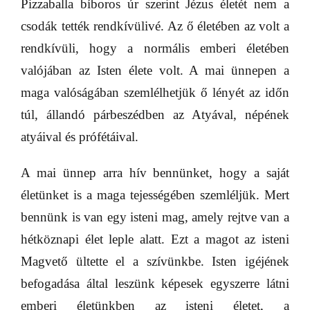
Pizzaballa bíboros úr szerint Jézus életét nem a
csodák tették rendkívülivé. Az ő életében az volt a
rendkívüli, hogy a normális emberi életében
valójában az Isten élete volt. A mai ünnepen a
maga valóságában szemlélhetjük ő lényét az időn
túl, állandó párbeszédben az Atyával, népének
atyáival és prófétáival.
A mai ünnep arra hív bennünket, hogy a saját
életünket is a maga tejességében szemléljük. Mert
bennünk is van egy isteni mag, amely rejtve van a
hétköznapi élet leple alatt. Ezt a magot az isteni
Magvető ültette el a szívünkbe. Isten igéjének
befogadása által leszünk képesek egyszerre látni
emberi életünkben az isteni életet, a