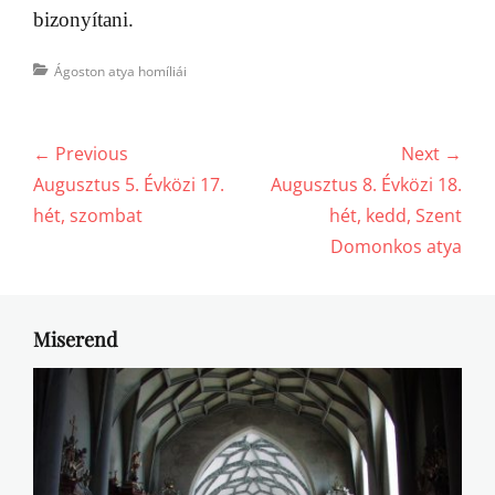
bizonyítani.
Categories
Ágoston atya homíliái
Bejegyzés
← Previous
Next →
navigáció
Previous
Next
Augusztus 5. Évközi 17.
Augusztus 8. Évközi 18.
post:
post:
hét, szombat
hét, kedd, Szent
Domonkos atya
Miserend