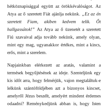
hétköznapisággal együtt az örökkévalóságot. Az
Atya az ő szeretett Fiát ajánlja nekünk.
„Ez az én
szeretett Fiam, akiben kedvem telik. Őt
hallgassátok!”
Az Atya az ő üzenetét a szeretett
Fiú szavaival adja tovább nekünk, amely olyan,
mint egy mag, ugyanakkor értékes, mint a kincs,
erős, mint a szerelem.
Napjainkban elérkezett az aratás, valamint a
termések begyűjtésének az ideje. Szenteljünk egy
kis időt arra, hogy felmérjük, vajon megtaláltuk-e
lelkünk szántóföldjében azt a bizonyos kincset,
amelyről Jézus beszélt, amelyért mindent érdemes
odaadni? Reménykedjünk abban is, hogy Isten