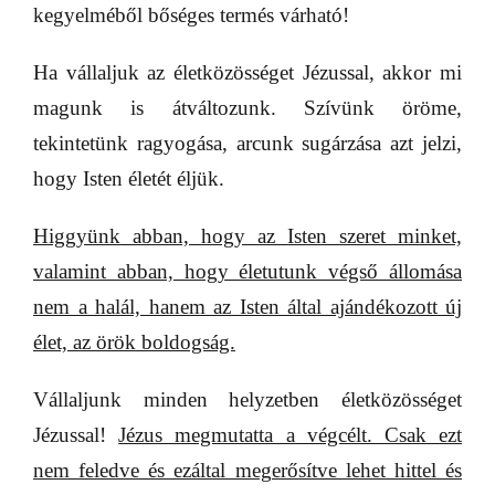
kegyelméből bőséges termés várható!
Ha vállaljuk az életközösséget Jézussal, akkor mi
magunk is átváltozunk. Szívünk öröme,
tekintetünk ragyogása, arcunk sugárzása azt jelzi,
hogy Isten életét éljük.
Higgyünk abban, hogy az Isten szeret minket,
valamint abban, hogy életutunk végső állomása
nem a halál, hanem az Isten által ajándékozott új
élet, az örök boldogság.
Vállaljunk minden helyzetben életközösséget
Jézussal!
Jézus megmutatta a végcélt. Csak ezt
nem feledve és ezáltal megerősítve lehet hittel és