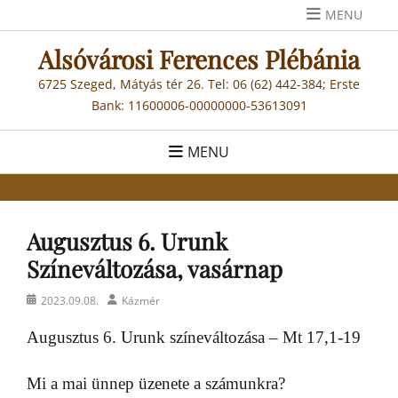
Skip
MENU
to
Alsóvárosi Ferences Plébánia
content
6725 Szeged, Mátyás tér 26. Tel: 06 (62) 442-384; Erste
Bank: 11600006-00000000-53613091
MENU
Augusztus 6. Urunk
Színeváltozása, vasárnap
Posted
Author
2023.09.08.
Kázmér
on
Augusztus 6. Urunk színeváltozása – Mt 17,1-19
Mi a mai ünnep üzenete a számunkra?