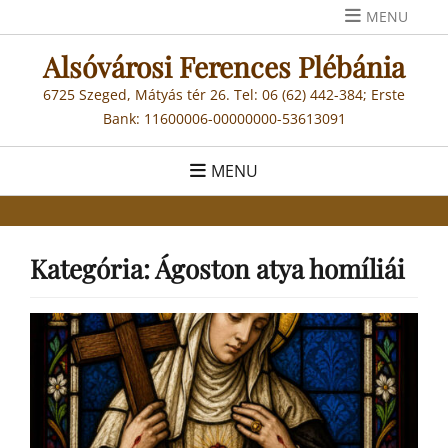
Skip
MENU
to
Alsóvárosi Ferences Plébánia
content
6725 Szeged, Mátyás tér 26. Tel: 06 (62) 442-384; Erste
Bank: 11600006-00000000-53613091
MENU
Kategória:
Ágoston atya homíliái