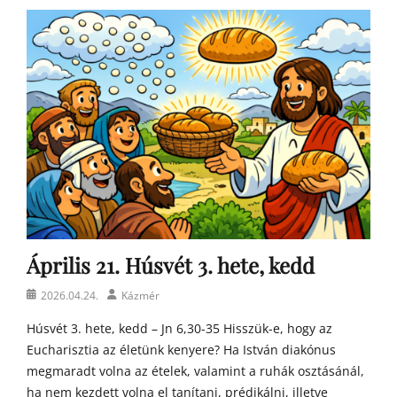
Á
g
o
s
t
o
n
a
t
y
a
h
o
m
Április 21. Húsvét 3. hete, kedd
í
l
Posted
Author
2026.04.24.
Kázmér
i
on
á
Húsvét 3. hete, kedd – Jn 6,30-35 Hisszük-e, hogy az
i
Eucharisztia az életünk kenyere? Ha István diakónus
megmaradt volna az ételek, valamint a ruhák osztásánál,
ha nem kezdett volna el tanítani, prédikálni, illetve