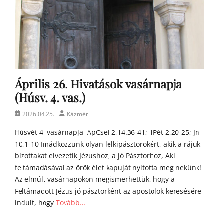
n
a
t
y
a
h
o
m
Április 26. Hivatások vasárnapja
í
l
(Húsv. 4. vas.)
i
á
Posted
Author
2026.04.25.
Kázmér
i
on
Húsvét 4. vasárnapja ApCsel 2,14.36-41; 1Pét 2,20-25; Jn
10,1-10 Imádkozzunk olyan lelkipásztorokért, akik a rájuk
bízottakat elvezetik Jézushoz, a jó Pásztorhoz, Aki
feltámadásával az örök élet kapuját nyitotta meg nekünk!
Az elmúlt vasárnapokon megismerhettük, hogy a
Feltámadott Jézus jó pásztorként az apostolok keresésére
indult, hogy
Tovább…