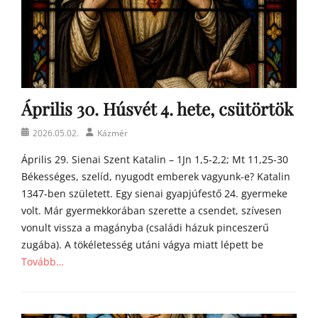
Április 30. Húsvét 4. hete, csütörtök
Posted
Author
2026.05.02.
Kázmér
on
Április 29. Sienai Szent Katalin – 1Jn 1,5-2,2; Mt 11,25-30
Békességes, szelíd, nyugodt emberek vagyunk-e? Katalin
1347-ben született. Egy sienai gyapjúfestő 24. gyermeke
volt. Már gyermekkorában szerette a csendet, szívesen
vonult vissza a magányba (családi házuk pinceszerű
zugába). A tökéletesség utáni vágya miatt lépett be
Tovább…
Categories
Á