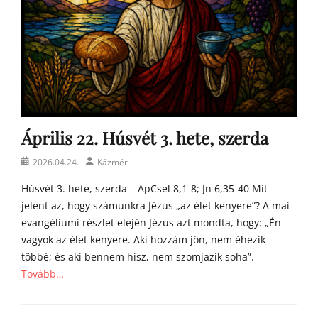
o
n
a
t
y
a
h
o
m
Április 22. Húsvét 3. hete, szerda
í
l
Posted
Author
2026.04.24.
Kázmér
i
on
á
Húsvét 3. hete, szerda – ApCsel 8,1-8; Jn 6,35-40 Mit
i
jelent az, hogy számunkra Jézus „az élet kenyere”? A mai
evangéliumi részlet elején Jézus azt mondta, hogy: „Én
vagyok az élet kenyere. Aki hozzám jön, nem éhezik
többé; és aki bennem hisz, nem szomjazik soha”.
Tovább…
Categories