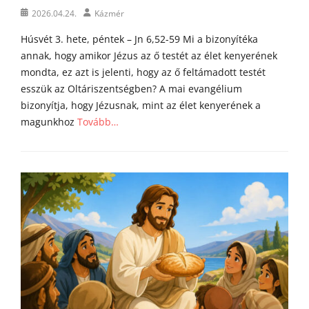
l
Posted
Author
2026.04.24.
Kázmér
i
on
á
Húsvét 3. hete, péntek – Jn 6,52-59 Mi a bizonyítéka
i
annak, hogy amikor Jézus az ő testét az élet kenyerének
mondta, ez azt is jelenti, hogy az ő feltámadott testét
esszük az Oltáriszentségben? A mai evangélium
bizonyítja, hogy Jézusnak, mint az élet kenyerének a
magunkhoz
Tovább…
Categories
Á
g
o
s
t
o
n
a
t
y