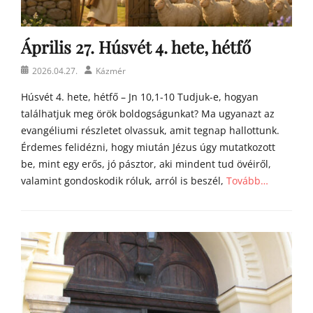
h
o
m
Április 27. Húsvét 4. hete, hétfő
í
l
Posted
Author
2026.04.27.
Kázmér
i
on
á
Húsvét 4. hete, hétfő – Jn 10,1-10 Tudjuk-e, hogyan
i
találhatjuk meg örök boldogságunkat? Ma ugyanazt az
evangéliumi részletet olvassuk, amit tegnap hallottunk.
Érdemes felidézni, hogy miután Jézus úgy mutatkozott
be, mint egy erős, jó pásztor, aki mindent tud övéiről,
valamint gondoskodik róluk, arról is beszél,
Tovább…
Categories
Á
g
o
s
t
o