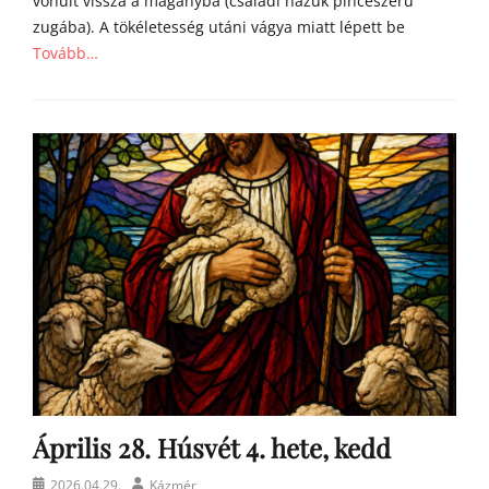
vonult vissza a magányba (családi házuk pinceszerű
zugába). A tökéletesség utáni vágya miatt lépett be
Tovább…
Categories
Á
g
o
s
t
o
n
a
t
y
a
h
o
m
Április 28. Húsvét 4. hete, kedd
í
l
Posted
Author
2026.04.29.
Kázmér