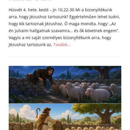
i
on
á
Húsvét 4. hete, kedd – Jn 10,22-30 Mi a bizonyítékunk
i
arra, hogy Jézushoz tartozunk? Egyértelműen lehet tudni,
hogy kik tartoznak Jézushoz. Ő maga mondta, hogy: „Az
én juhaim hallgatnak szavamra… és ők követnek engem”.
Vagyis a mi saját személyes bizonyítékunk arra, hogy
Jézushoz tartozunk az,
Tovább…
Categories
Á
g
o
s
t
o
n
a
t
y
a