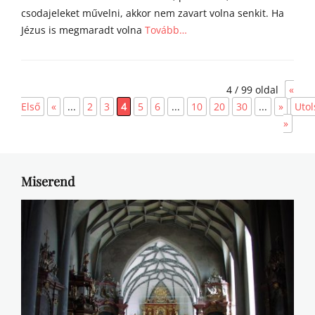
csodajeleket művelni, akkor nem zavart volna senkit. Ha
Jézus is megmaradt volna
Tovább…
Categories
Á
4 / 99 oldal
«
g
o
Első
«
...
2
3
4
5
6
...
10
20
30
...
»
Utol
s
»
t
o
n
a
Miserend
t
y
a
h
o
m
í
l
i