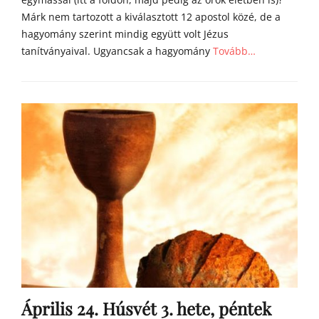
Márk nem tartozott a kiválasztott 12 apostol közé, de a
hagyomány szerint mindig együtt volt Jézus
tanítványaival. Ugyancsak a hagyomány
Tovább…
Categories
Á
g
o
s
t
o
n
a
t
y
a
h
o
m
Április 24. Húsvét 3. hete, péntek
í