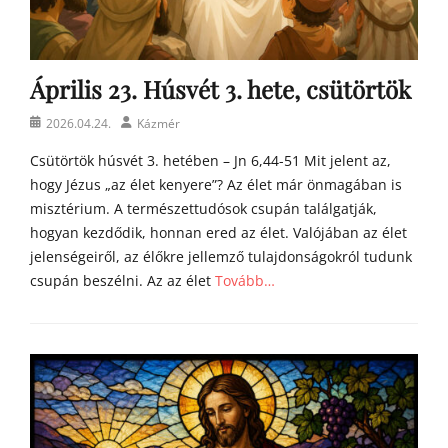
a
h
o
m
Április 23. Húsvét 3. hete, csütörtök
í
l
Posted
Author
2026.04.24.
Kázmér
i
on
á
Csütörtök húsvét 3. hetében – Jn 6,44-51 Mit jelent az,
i
hogy Jézus „az élet kenyere”? Az élet már önmagában is
misztérium. A természettudósok csupán találgatják,
hogyan kezdődik, honnan ered az élet. Valójában az élet
jelenségeiről, az élőkre jellemző tulajdonságokról tudunk
csupán beszélni. Az az élet
Tovább…
Categories
Á
g
o
s
t