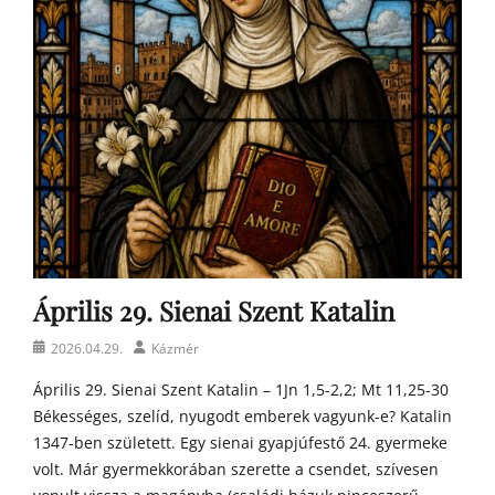
g
o
s
t
o
n
a
t
y
a
h
o
m
Április 29. Sienai Szent Katalin
í
l
Posted
Author
2026.04.29.
Kázmér
i
on
á
Április 29. Sienai Szent Katalin – 1Jn 1,5-2,2; Mt 11,25-30
i
Békességes, szelíd, nyugodt emberek vagyunk-e? Katalin
1347-ben született. Egy sienai gyapjúfestő 24. gyermeke
volt. Már gyermekkorában szerette a csendet, szívesen