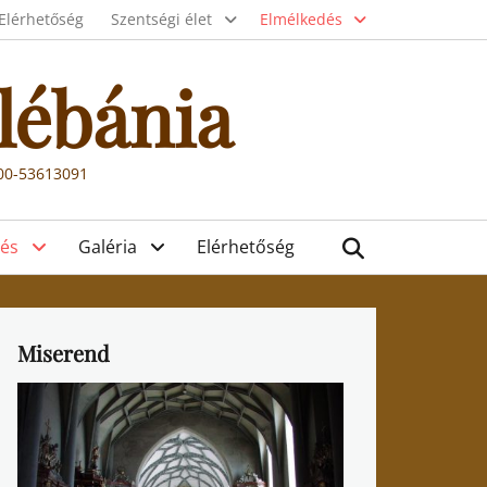
Elérhetőség
Szentségi élet
Elmélkedés
lébánia
000-53613091
Search
és
Galéria
Elérhetőség
Miserend