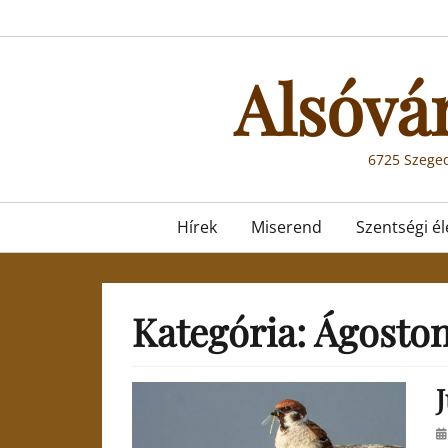
Skip
to
content
Alsóvá
6725 Szeged
Primary
Hírek
Miserend
Szentségi él
menu
Kategória:
Ágoston
J
Po