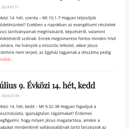
sted
2024.07.11.
n
vközi 14. hét, szerda – Mt 10,1-7 Hogyan teljesítjük
üldetésünket? Ezekben a napokban az evangéliumi részletek
ézus tanítványainak meghívásáról, képzéséről, valamint
üldetéséről szólnak. Ennek megismerése fontos minden hívő
zámára. Ha hiányzik a missziós lelkület, akkor Jézus
römhíre nem terjed, az Egyház tagjainak a létszáma pedig
ovább…
tegories
úlius 9. Évközi 14. hét, kedd
sted
2024.07.09.
n
vközi 14. hét, kedd – Mt 9,32-38 Hogyan fogadjuk a
osszindulatú, igazságtalan rágalmakat? Érdemes
egfigyelni, hogy milyen Jézus magatartása, amikor a
agukat mindenkinél vallásosabbnak tartó farizeusok az