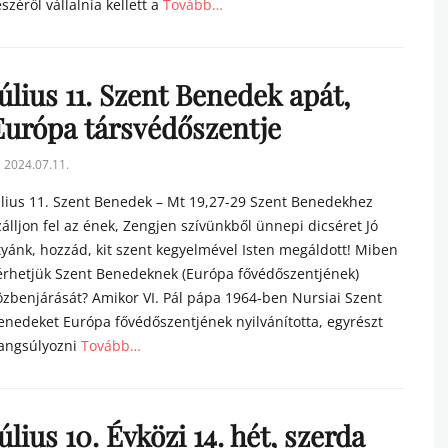
észéről vállalnia kellett a
Tovább…
tegories
úlius 11. Szent Benedek apát,
Európa társvédőszentje
sted
2024.07.11.
n
úlius 11. Szent Benedek – Mt 19,27-29 Szent Benedekhez
zálljon fel az ének, Zengjen szívünkből ünnepi dicséret Jó
tyánk, hozzád, kit szent kegyelmével Isten megáldott! Miben
érhetjük Szent Benedeknek (Európa fővédőszentjének)
özbenjárását? Amikor VI. Pál pápa 1964-ben Nursiai Szent
enedeket Európa fővédőszentjének nyilvánította, egyrészt
angsúlyozni
Tovább…
tegories
úlius 10. Évközi 14. hét, szerda