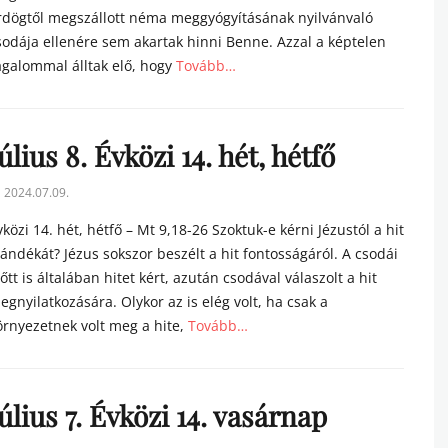
rdögtől megszállott néma meggyógyításának nyilvánvaló
sodája ellenére sem akartak hinni Benne. Azzal a képtelen
ágalommal álltak elő, hogy
Tovább…
tegories
úlius 8. Évközi 14. hét, hétfő
sted
2024.07.09.
n
vközi 14. hét, hétfő – Mt 9,18-26 Szoktuk-e kérni Jézustól a hit
jándékát? Jézus sokszor beszélt a hit fontosságáról. A csodái
lőtt is általában hitet kért, azután csodával válaszolt a hit
egnyilatkozására. Olykor az is elég volt, ha csak a
örnyezetnek volt meg a hite,
Tovább…
tegories
úlius 7. Évközi 14. vasárnap