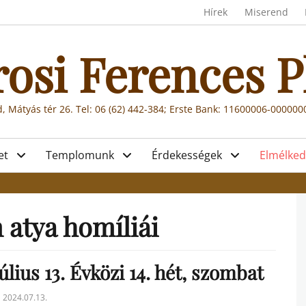
Header menu
Hírek
Miserend
rosi Ferences P
, Mátyás tér 26. Tel: 06 (62) 442-384; Erste Bank: 11600006-00000
et
Templomunk
Érdekességek
Elmélked
 atya homíliái
úlius 13. Évközi 14. hét, szombat
sted
2024.07.13.