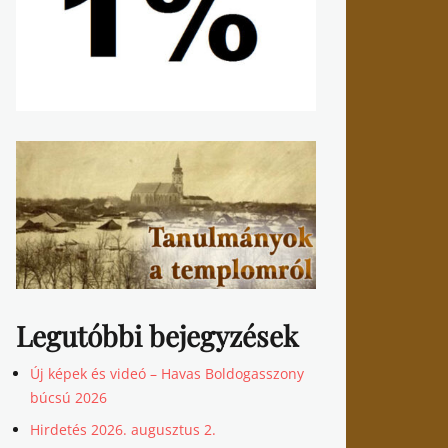
Legutóbbi bejegyzések
Új képek és videó – Havas Boldogasszony
búcsú 2026
Hirdetés 2026. augusztus 2.