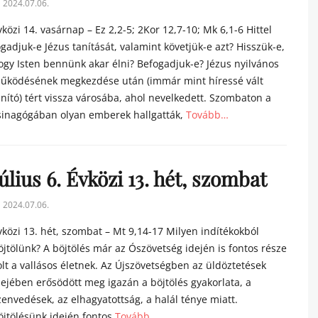
sted
2024.07.06.
n
vközi 14. vasárnap – Ez 2,2-5; 2Kor 12,7-10; Mk 6,1-6 Hittel
ogadjuk-e Jézus tanítását, valamint követjük-e azt? Hisszük-e,
ogy Isten bennünk akar élni? Befogadjuk-e? Jézus nyilvános
űködésének megkezdése után (immár mint híressé vált
anító) tért vissza városába, ahol nevelkedett. Szombaton a
sinagógában olyan emberek hallgatták,
Tovább…
tegories
úlius 6. Évközi 13. hét, szombat
sted
2024.07.06.
n
vközi 13. hét, szombat – Mt 9,14-17 Milyen indítékokból
öjtölünk? A böjtölés már az Ószövetség idején is fontos része
olt a vallásos életnek. Az Újszövetségben az üldöztetések
dejében erősödött meg igazán a böjtölés gyakorlata, a
zenvedések, az elhagyatottság, a halál ténye miatt.
öjtölésünk idején fontos
Tovább…