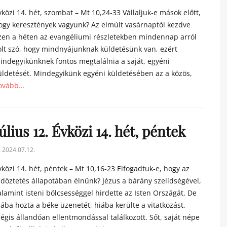
n
vközi 14. hét, szombat – Mt 10,24-33 Vállaljuk-e mások előtt,
ogy keresztények vagyunk? Az elmúlt vasárnaptól kezdve
zen a héten az evangéliumi részletekben mindennap arról
olt szó, hogy mindnyájunknak küldetésünk van, ezért
indegyikünknek fontos megtalálnia a saját, egyéni
üldetését. Mindegyikünk egyéni küldetésében az a közös,
ovább…
tegories
úlius 12. Évközi 14. hét, péntek
sted
2024.07.12.
n
vközi 14. hét, péntek – Mt 10,16-23 Elfogadtuk-e, hogy az
ldöztetés állapotában élnünk? Jézus a bárány szelídségével,
alamint isteni bölcsességgel hirdette az Isten Országát. De
iába hozta a béke üzenetét, hiába kerülte a vitatkozást,
égis állandóan ellentmondással találkozott. Sőt, saját népe