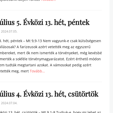
tegories
úlius 5. Évközi 13. hét, péntek
sted
2024.07.05.
n
3. hét, péntek – Mt 9,9-13 Nem vagyunk-e csak külsőségesen
allásosak? A farizeusok azért vetették meg az egyszerű
mbereket, mert ők nem ismerték a törvényeket, még kevésbé
smerték a sokféle törvénymagyarázatot. Ezért érthető módon
em tudták megtartani azokat. A vámosokat pedig azért
etették meg, mert
Tovább…
tegories
úlius 4. Évközi 13. hét, csütörtök
sted
2024.07.04.
n
vközi 13. hét, csütörtök – Mt 9,1-8 Tudjuk-e, hogy mi lehet az