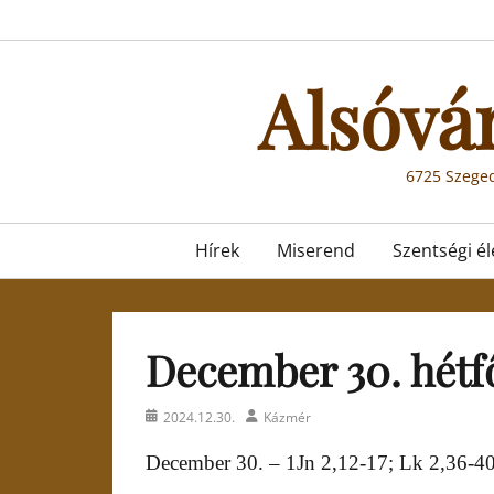
Skip
to
content
Alsóvá
6725 Szeged
Primary
Hírek
Miserend
Szentségi él
menu
December 30. hétf
Posted
Author
2024.12.30.
Kázmér
on
December 30. – 1Jn 2,12-17; Lk 2,36-4