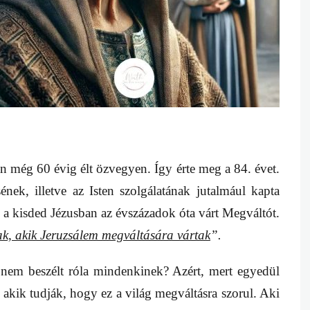
n még 60 évig élt özvegyen. Így érte meg a 84. évet.
nek, illetve az Isten szolgálatának jutalmául kapta
te a kisded Jézusban az évszázadok óta várt Megváltót.
k, akik Jeruzsálem megváltására vártak
”.
t nem beszélt róla mindenkinek? Azért, mert egyedül
akik tudják, hogy ez a világ megváltásra szorul. Aki