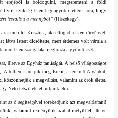
t erejéből is boldogulni, megteremteni a földi
rt volt szükség Isten legnagyobb tettére, arra, hogy
ért leszállott a mennyből”
(Hiszekegy).
 ismeri fel Krisztust, aki elfogadja Isten törvényét,
st látva Istent dicsőítette, mert érdemes volt várnia a
alamint Isten szolgálata meghozta a gyümölcsét.
át, illetve az Egyház tanúságát. A belső világosságot
 A hitben ismerjük meg Istent, a teremtő Atyánkat,
i köszönhetjük a megváltást, valamint az örök életet.
gy Neki tetsző életet tudjunk élni.
int az ő segítségével törekedjünk azt megvalósítani!
Hitünk, valamint reményünk azáltal mélyül el, illetve