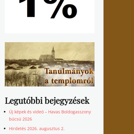
Legutóbbi bejegyzések
Új képek és videó – Havas Boldogasszony
búcsú 2026
Hirdetés 2026. augusztus 2.