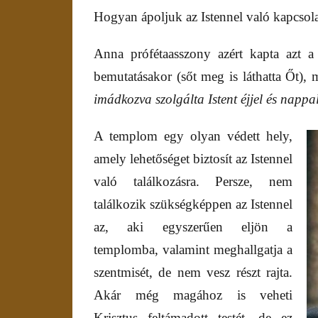
Hogyan ápoljuk az Istennel való kapcsol
Anna prófétaasszony azért kapta azt a
bemutatásakor (sőt meg is láthatta Őt), 
imádkozva szolgálta Istent éjjel és nappa
A templom egy olyan védett hely,
amely lehetőséget biztosít az Istennel
való találkozásra. Persze, nem
találkozik szükségképpen az Istennel
az, aki egyszerűen eljön a
templomba, valamint meghallgatja a
szentmisét, de nem vesz részt rajta.
Akár még magához is veheti
Krisztus feltámadott testét, de ez