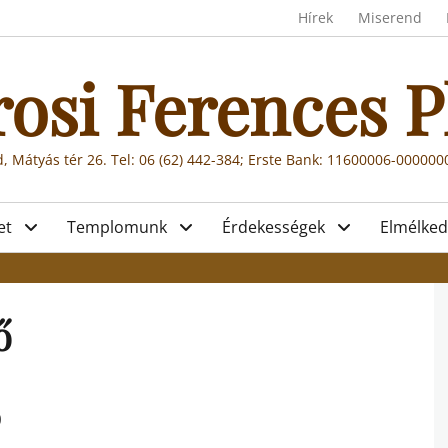
Header menu
Hírek
Miserend
rosi Ferences P
, Mátyás tér 26. Tel: 06 (62) 442-384; Erste Bank: 11600006-00000
et
Templomunk
Érdekességek
Elmélked
ő
0