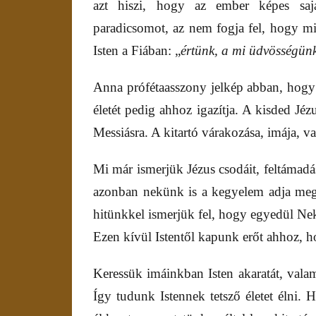
azt hiszi, hogy az ember képes sajá
paradicsomot, az nem fogja fel, hogy mié
Isten a Fiában: „
értünk, a mi üdvösségünk
Anna prófétaasszony jelkép abban, hogy az
életét pedig ahhoz igazítja. A kisded Jézu
Messiásra. A kitartó várakozása, imája, v
Mi már ismerjük Jézus csodáit, feltámadás
azonban nekünk is a kegyelem adja meg.
hitünkkel ismerjük fel, hogy egyedül Nek
Ezen kívül Istentől kapunk erőt ahhoz, ho
Keressük imáinkban Isten akaratát, valam
Így tudunk Istennek tetsző életet élni. 