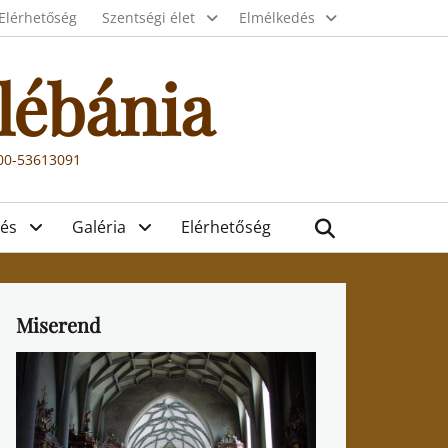
Elérhetőség
Szentségi élet
Elmélkedés
lébánia
000-53613091
Search
és
Galéria
Elérhetőség
Miserend