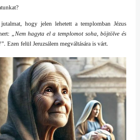
atunkat?
 jutalmat, hogy jelen lehetett a templomban Jézus
mert:
„Nem hagyta el a templomot soha, böjtölve és
l”.
Ezen felül Jeruzsálem megváltására is várt.