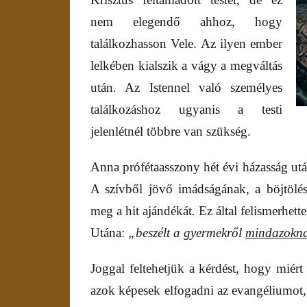
nem elegendő ahhoz, hogy
találkozhasson Vele. Az ilyen ember
lelkében kialszik a vágy a megváltás
után. Az Istennel való személyes
találkozáshoz ugyanis a testi
jelenlétnél többre van szükség.
Anna prófétaasszony hét évi házasság utá
A szívből jövő imádságának, a böjtölésé
meg a hit ajándékát. Ez által felismerhet
Utána:
„beszélt a gyermekről
mindazokna
Joggal feltehetjük a kérdést, hogy miér
azok képesek elfogadni az evangéliumot, 