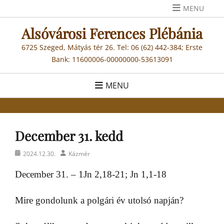
Skip
MENU
to
Alsóvárosi Ferences Plébánia
content
6725 Szeged, Mátyás tér 26. Tel: 06 (62) 442-384; Erste
Bank: 11600006-00000000-53613091
MENU
December 31. kedd
Posted
Author
2024.12.30.
Kázmér
on
December 31. – 1Jn 2,18-21; Jn 1,1-18
Mire gondolunk a polgári év utolsó napján?