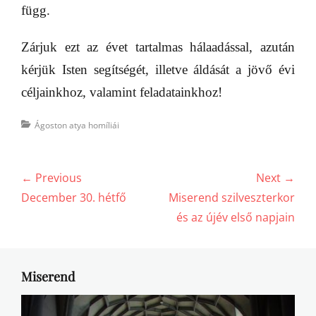
függ.
Zárjuk ezt az évet tartalmas hálaadással, azután
kérjük Isten segítségét, illetve áldását a jövő évi
céljainkhoz, valamint feladatainkhoz!
Categories
Ágoston atya homíliái
Bejegyzés
← Previous
Next →
navigáció
Previous
Next
December 30. hétfő
Miserend szilveszterkor
post:
post:
és az újév első napjain
Miserend