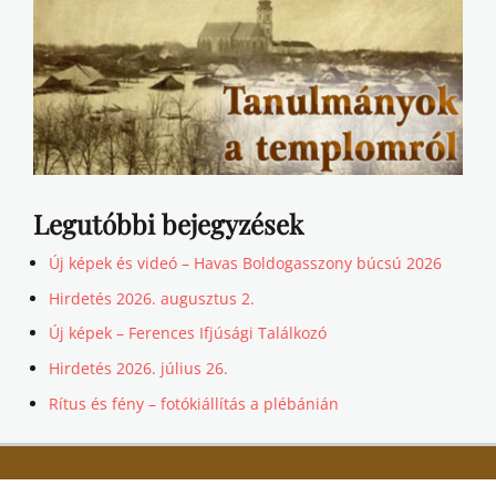
Legutóbbi bejegyzések
Új képek és videó – Havas Boldogasszony búcsú 2026
Hirdetés 2026. augusztus 2.
Új képek – Ferences Ifjúsági Találkozó
Hirdetés 2026. július 26.
Rítus és fény – fotókiállítás a plébánián