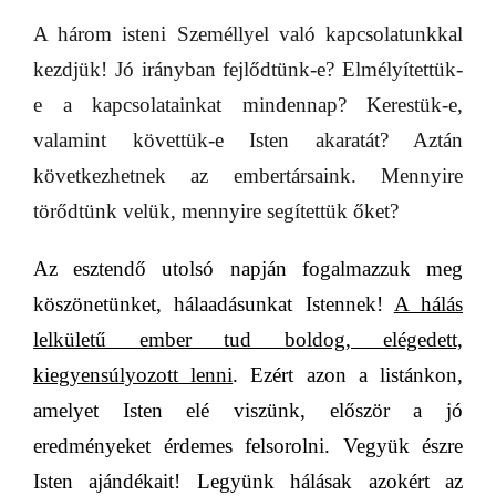
A három isteni Személlyel való kapcsolatunkkal
kezdjük! Jó irányban fejlődtünk-e? Elmélyítettük-
e a kapcsolatainkat mindennap? Kerestük-e,
valamint követtük-e Isten akaratát? Aztán
következhetnek az embertársaink. Mennyire
törődtünk velük, mennyire segítettük őket?
Az esztendő utolsó napján fogalmazzuk meg
köszönetünket, hálaadásunkat Istennek!
A hálás
lelkületű ember tud boldog, elégedett,
kiegyensúlyozott lenni
. Ezért azon a listánkon,
amelyet Isten elé viszünk, először a jó
eredményeket érdemes felsorolni. Vegyük észre
Isten ajándékait! Legyünk hálásak azokért az