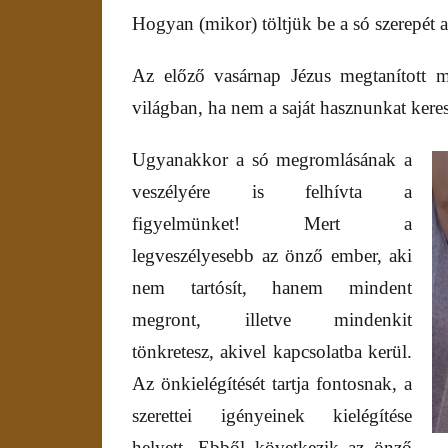
Hogyan (mikor) töltjük be a só szerepét 
Az előző vasárnap Jézus megtanított m
világban, ha nem a saját hasznunkat keres
Ugyanakkor a só megromlásának a
veszélyére is felhívta a
figyelmünket! Mert a
legveszélyesebb az önző ember, aki
nem tartósít, hanem mindent
megront, illetve mindenkit
tönkretesz, akivel kapcsolatba kerül.
Az önkielégítését tartja fontosnak, a
szerettei igényeinek kielégítése
helyett. Ebből következik az önző