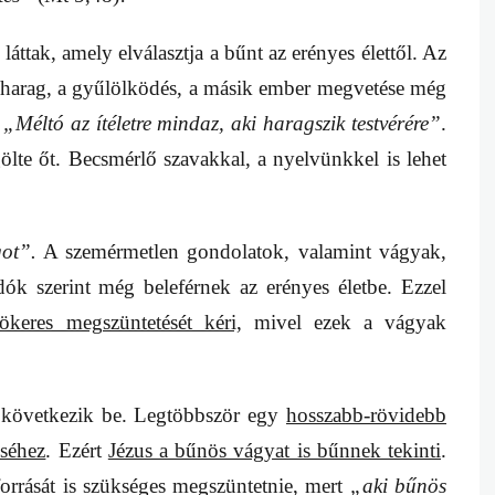
áttak, amely elválasztja a bűnt az erényes élettől. Az
 harag, a gyűlölködés, a másik ember megvetése még
:
„Méltó az ítéletre mindaz, aki haragszik testvérére”
.
lte őt. Becsmérlő szavakkal, a nyelvünkkel is lehet
ot”.
A szemérmetlen gondolatok, valamint vágyak,
tudók szerint még beleférnek az erényes életbe. Ezzel
keres megszüntetését kéri,
mivel ezek a vágyak
l következik be. Legtöbbször egy
hosszabb-rövidebb
éséhez
. Ezért
Jézus a bűnös vágyat is bűnnek tekinti
.
forrását is szükséges megszüntetnie, mert
„aki bűnös