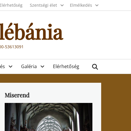
Elérhetőség
Szentségi élet
Elmélkedés
lébánia
000-53613091
Search
és
Galéria
Elérhetőség
Miserend