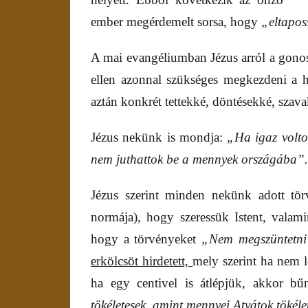
ember megérdemelt sorsa, hogy
„eltapos
A mai evangéliumban Jézus arról a gonos
ellen azonnal szükséges megkezdeni a h
aztán konkrét tettekké, döntésekké, szav
Jézus nekünk is mondja:
„Ha igaz voltot
nem juthattok be a mennyek országába”.
Jézus szerint minden nekünk adott törv
normája), hogy szeressük Istent, valami
hogy a törvényeket
„Nem megszüntetni 
erkölcsöt hirdetett,
mely szerint ha nem l
ha egy centivel is átlépjük, akkor b
tökéletesek, amint mennyei Atyátok tökéle