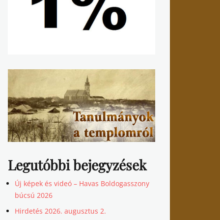
Legutóbbi bejegyzések
Új képek és videó – Havas Boldogasszony
búcsú 2026
Hirdetés 2026. augusztus 2.