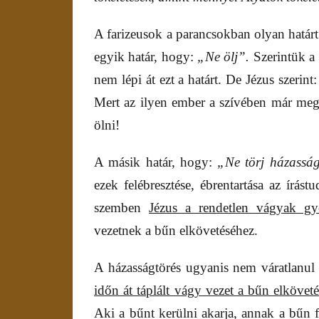
A farizeusok a parancsokban olyan határt l
egyik határ, hogy:
„Ne ölj”.
Szerintük a
nem lépi át ezt a határt. De Jézus szerint
Mert az ilyen ember a szívében már megö
ölni!
A másik határ, hogy:
„Ne törj házasság
ezek felébresztése, ébrentartása az írás
szemben
Jézus a rendetlen vágyak gyö
vezetnek a bűn elkövetéséhez.
A házasságtörés ugyanis nem váratlanu
időn át táplált vágy vezet a bűn elkövet
Aki a bűnt kerülni akarja, annak a bűn 