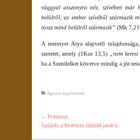
vággyal asszonyra néz, szívében már há
belülről, az ember szívéből származik 
rossz mind belülről származik”
(Mk 7,21
A mennyei Atya alapvető tulajdonsága,
szeretet, amely (1Kor 13,5)
„nem keresi
ha a Szentlelket követve mindig a jót tes
Categories
Ágoston atya homíliái
Bejegyzés
← Previous
navigáció
Previous
Gyűjtés a ferences iskolák javára
post: