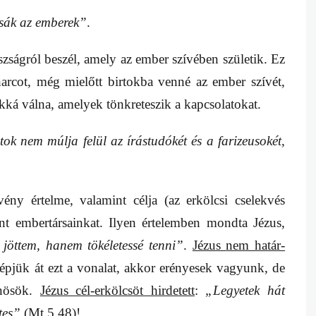
sák az emberek”
.
zságról beszél, amely az ember szívében születik. Ez
arcot, még mielőtt birtokba venné az ember szívét,
akká válna, amelyek tönkreteszik a kapcsolatokat.
ok nem múlja felül az írástudókét és a farizeusokét,
ény értelme, valamint célja (az erkölcsi cselekvés
nt embertársainkat. Ilyen értelemben mondta Jézus,
jöttem, hanem tökéletessé tenni”
.
Jézus
nem határ-
épjük át ezt a vonalat, akkor erényesek vagyunk, de
űnösök.
Jézus cél-erkölcsöt hirdetett
:
„Legyetek hát
tes”
(Mt 5,48)!