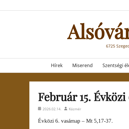
Skip
to
content
Alsóvá
6725 Szeged
Primary
Hírek
Miserend
Szentségi él
menu
Február 15. Évközi
Posted
Author
2026.02.14.
Kázmér
on
Évközi 6. vasárnap – Mt 5,17-37.