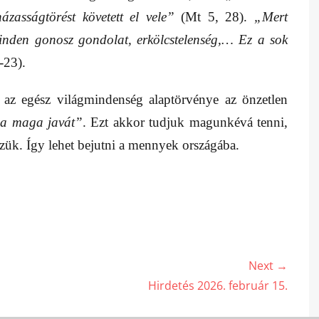
zasságtörést követett el vele”
(Mt 5, 28).
„Mert
minden gonosz gondolat, erkölcstelenség,… Ez a sok
-23).
 az egész világmindenség alaptörvénye az önzetlen
 a maga javát”
. Ezt akkor tudjuk magunkévá tenni,
szük. Így lehet bejutni a mennyek országába.
Next →
Next
Hirdetés 2026. február 15.
post: