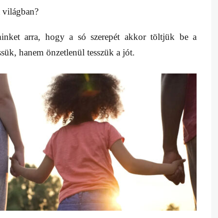
a világban?
inket arra, hogy a só szerepét akkor töltjük be a
sük, hanem önzetlenül tesszük a jót.