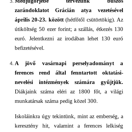
Medjugorjébe tervezünk buszos
zarándoklatot Grácián atya vezetésével
április 2
0-23
.
között
(hétfőtől csütörtökig). Az
útiköltség
50
ezer forint; a szállás, étkezés 1
3
0
euró. Jelentkezni az irodában
l
e
h
et
130 euró
befizetésével.
A
jövő vasárnapi
perselyadományt a
ferences rend által fenntartott oktatási-
nevelési intézmények számára gyűjtjük.
Diákjaink száma eléri az 1800 főt, a világi
munkatársak száma pedig közel 300.
Iskoláinkra úgy tekintünk, mint az emberség, a
keresztény hit, valamint a ferences lelkiség