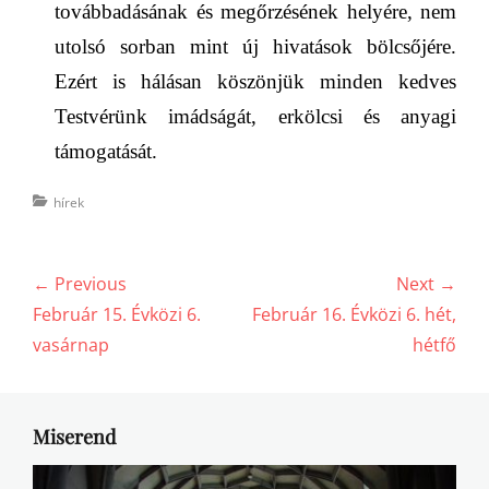
továbbadásának és megőrzésének helyére, nem
utolsó sorban mint új hivatások bölcsőjére.
Ezért is hálásan köszönjük minden kedves
Testvérünk imádságát, erkölcsi és anyagi
támogatását.
Categories
hírek
Bejegyzés
← Previous
Next →
navigáció
Previous
Next
Február 15. Évközi 6.
Február 16. Évközi 6. hét,
post:
post:
vasárnap
hétfő
Miserend