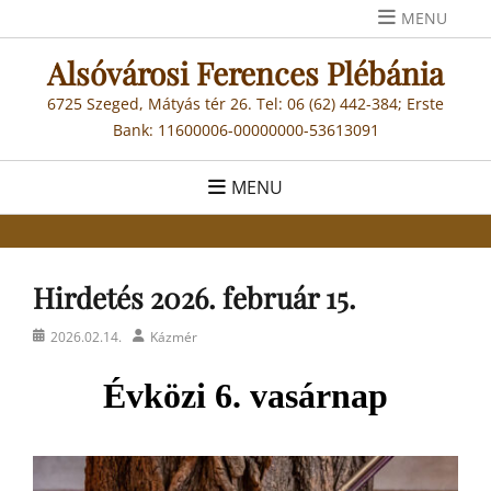
Skip
MENU
to
Alsóvárosi Ferences Plébánia
content
6725 Szeged, Mátyás tér 26. Tel: 06 (62) 442-384; Erste
Bank: 11600006-00000000-53613091
MENU
Hirdetés 2026. február 15.
Posted
Author
2026.02.14.
Kázmér
on
Évközi 6. vasárnap