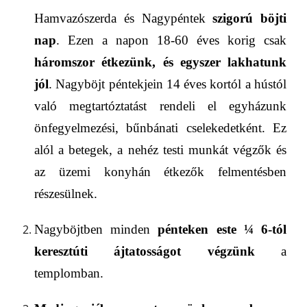
Hamvazószerda és Nagypéntek
szigorú böjti
nap
. Ezen a napon 18-60 éves korig csak
háromszor étkezünk, és egyszer lakhatunk
jól
. Nagyböjt péntekjein 14 éves kortól a hústól
való megtartóztatást rendeli el egyházunk
önfegyelmezési, bűnbánati cselekedetként. Ez
alól a betegek, a nehéz testi munkát végzők és
az üzemi konyhán étkezők felmentésben
részesülnek.
Nagyböjtben minden
pénteken este
¼ 6-
tól
keresztúti ájtatosságot végzünk
a
templomban.