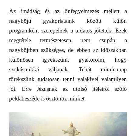
Az imádság és az önfegyelmezés mellett a
nagyböjti gyakorlataink között külön
programként szerepelnek a tudatos jótettek. Ezek
megtétele természetesen nem csupán a
nagyböjtben szükséges, de ebben az időszakban
különösen igyekszünk gyakorolni, hogy
szokásunkká váljanak. Tehát mindennap
törekszünk tudatosan tenni valakivel valamilyen
jót. Erre Jézusnak az utolsó ítéletről szóló
példabeszéde is ösztönöz minket.