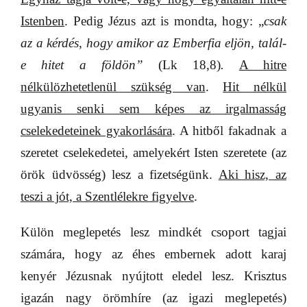
Istenben
. Pedig Jézus azt is mondta, hogy: „
csak
az a kérdés, hogy amikor az Emberfia eljön, talál-
e hitet a földön”
(Lk 18,8)
.
A hitre
nélkülözhetetlenül szükség van
.
Hit nélkül
ugyanis senki sem képes az irgalmasság
cselekedeteinek gyakorlására
. A hitből fakadnak a
szeretet cselekedetei, amelyekért Isten szeretete (az
örök üdvösség) lesz a fizetségünk.
Aki hisz, az
teszi a jót, a Szentlélekre figyelve
.
Külön meglepetés lesz mindkét csoport tagjai
számára, hogy az éhes embernek adott karaj
kenyér Jézusnak nyújtott eledel lesz. Krisztus
igazán nagy örömhíre (az igazi meglepetés)