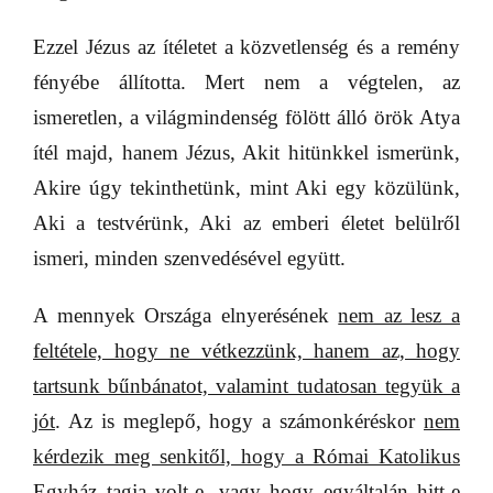
Ezzel Jézus az ítéletet a közvetlenség és a remény
fényébe állította. Mert nem a végtelen, az
ismeretlen, a világmindenség fölött álló örök Atya
ítél majd, hanem Jézus, Akit hitünkkel ismerünk,
Akire úgy tekinthetünk, mint Aki egy közülünk,
Aki a testvérünk, Aki az emberi életet belülről
ismeri, minden szenvedésével együtt.
A mennyek Országa elnyerésének
nem az lesz a
feltétele, hogy ne vétkezzünk, hanem az, hogy
tartsunk bűnbánatot, valamint tudatosan tegyük a
jót
. Az is meglepő, hogy a számonkéréskor
nem
kérdezik meg senkitől, hogy a Római Katolikus
Egyház tagja volt-e, vagy hogy egyáltalán hitt-e