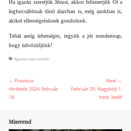
Ha igazán szeretjük Jézust, akkor felismerjük Őt a
legfurcsábbnak tűnő álarcban is, még azokban is,
akiket ellenségeinknek gondolunk.
Tehát amíg lehetséges, tegyük a jót mindennap,
hogy üdvözüljünk!
Categories
Ágoston atya homíliái
Bejegyzés
← Previous
Next →
navigáció
Previous
Next
Hirdetés 2024. február
Február 20. Nagyböjt 1.
post:
post:
18.
hete, kedd
Miserend