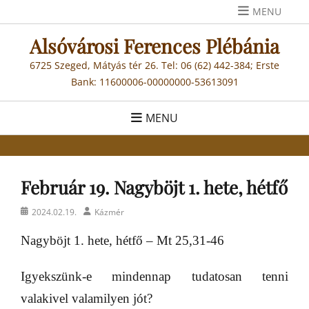
Skip
MENU
to
Alsóvárosi Ferences Plébánia
content
6725 Szeged, Mátyás tér 26. Tel: 06 (62) 442-384; Erste
Bank: 11600006-00000000-53613091
MENU
Február 19. Nagyböjt 1. hete, hétfő
Posted
Author
2024.02.19.
Kázmér
on
Nagyböjt 1. hete, hétfő – Mt 25,31-46
Igyekszünk-e mindennap tudatosan tenni
valakivel valamilyen jót?