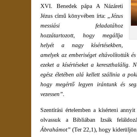
XVI. Benedek pápa A Názáreti
Jézus című könyvében írta:
„Jézus
messiási feladatához
hozzátartozott, hogy
megállja
helyét a nagy kísértésekben,
amelyek az emberiséget eltávolították és i
ezeket a kísértéseket a kereszthalálig
egész életében alá kellett szállnia a pok
hogy megértő legyen irántunk és segí
vezessen”.
Szentírási értelemben a
kísérteni annyit
olvassuk a Bibliában Izsák feláldo
Ábrahámot”
(Ter 22,1), h
ogy kiderüljön