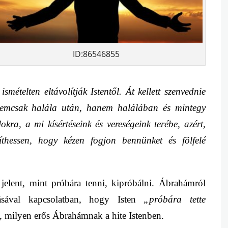
ID:86546855
smételten eltávolítják Istentől. Át kellett szenvednie
. Nemcsak halála után, hanem halálában és mintegy
lokra, a mi kísértéseink és vereségeink terébe, azért,
thessen, hogy kézen fogjon bennünket és fölfelé
 jelent, mint próbára tenni, kipróbálni
. Ábrahámról
zásával kapcsolatban, hogy
Isten
„próbára tette
, milyen erős Ábrahámnak a hite Istenben.