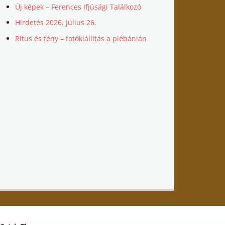
Új képek – Ferences Ifjúsági Találkozó
Hirdetés 2026. július 26.
Rítus és fény – fotókiállítás a plébánián