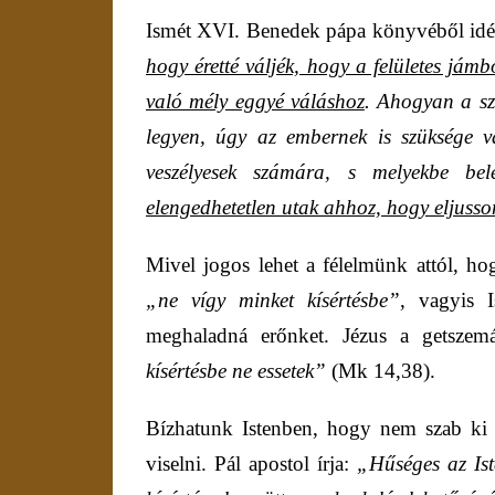
Ismét XVI. Benedek pápa könyvéből id
hogy éretté váljék, hogy a felületes jám
való mély eggyé váláshoz
. Ahogyan a sz
legyen, úgy az embernek is szüksége va
veszélyesek számára, s melyekbe be
elengedhetetlen utak ahhoz, hogy eljuss
Mivel
jogos lehet a félelmünk attól, h
„ne vígy minket kísértésbe”
, vagyis 
meghaladná erőnket.
Jézus a getszemá
kísértésbe ne essetek”
(Mk 14,38).
Bízhatunk Istenben, hogy nem szab ki 
viselni. Pál apostol írja:
„Hűséges az Ist