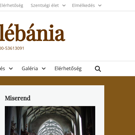
Elérhetőség
Szentségi élet
Elmélkedés
lébánia
000-53613091
Search
és
Galéria
Elérhetőség
Miserend