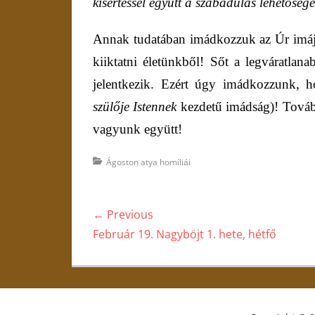
kísértéssel együtt a szabadulás lehetőség
Annak tudatában imádkozzuk az Úr imájá
kiiktatni életünkből! Sőt a legváratlan
jelentkezik
. Ezért úgy imádkozzunk, h
szülője Istennek
kezdetű imádság)! Tovább
vagyunk együtt!
Categories
Ágoston atya homíliái
Bejegyzés
← Previous
navigáció
Previous
Február 19. Nagyböjt 1. hete, hétfő
post: