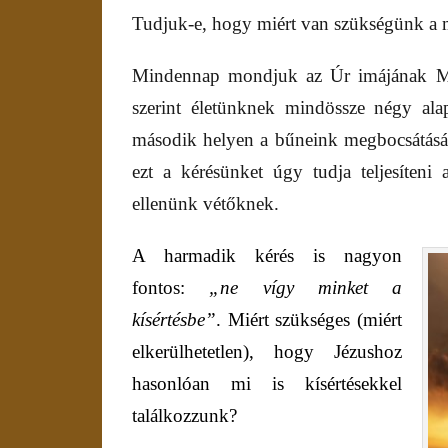
Tudjuk-e, hogy miért van szükségünk a m
Mindennap mondjuk az Úr imájának Máté
szerint életünknek mindössze négy al
második helyen a bűneink megbocsátásán
ezt a kérésünket úgy tudja teljesíte
ellenünk vétőknek.
A harmadik kérés is nagyon
fontos:
„ne vígy minket a
kísértésbe”
.
M
iért szükséges (miért
elkerülhetetlen), hogy Jézushoz
hasonlóan mi is kísértésekkel
találkozzunk?