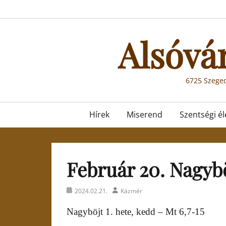
Skip
to
content
Alsóvá
6725 Szeged
Primary
Hírek
Miserend
Szentségi él
menu
Február 20. Nagybö
Posted
Author
2024.02.21.
Kázmér
on
Nagyböjt 1. hete, kedd – Mt 6,7-15