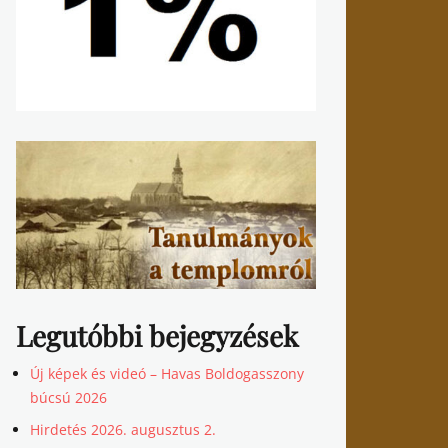
Legutóbbi bejegyzések
Új képek és videó – Havas Boldogasszony
búcsú 2026
Hirdetés 2026. augusztus 2.