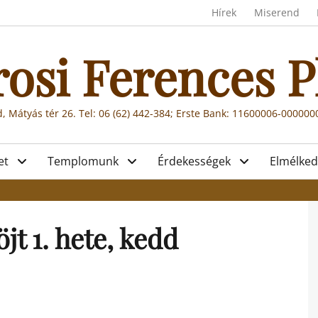
Header menu
Hírek
Miserend
rosi Ferences P
, Mátyás tér 26. Tel: 06 (62) 442-384; Erste Bank: 11600006-00000
et
Templomunk
Érdekességek
Elmélked
jt 1. hete, kedd