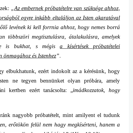
ézek:
„
Az embernek próbatételre van szüksége ahhoz,
borságból egyre inkább eltaláljon az Isten akaratával
őlő levének ki kell forrnia ahhoz, hogy nemes borrá
n többszöri megtisztulásra, átalakulásra, amelyek
le is bukhat
, s mégis
a kísértések próbatételei
on önmagához és Istenhez
”
.
ogy elbukhatunk,
ezért indokolt az a kérésünk, hogy
Isten ne tegyen bennünket olyan próbára, amely
ni kertben ezért tanácsolta:
„
imádkozzatok, hogy
ránk nagyobb próbatételt, mint amilyent el tudunk
en, erőtökön felül nem hagy megkísérteni, hanem a