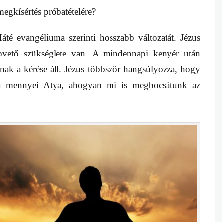
egkísértés próbatételére?
 evangéliuma szerinti hosszabb változatát. Jézus
apvető szükséglete van. A mindennapi kenyér után
ak a kérése áll. Jézus többször hangsúlyozza, hogy
ni a mennyei Atya, ahogyan mi is megbocsátunk az