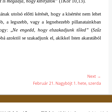
ét is megadja, hogy kibírjátok”
(1Kor 10,13).
nak utolsó előtti kérését, hogy
a kísértést nem lehet
abb, a legszebb, vagy a legnehezebb pillanatainkban
ogy: „
Ne engedd, hogy elszakadjunk tőled”
(
Szűz
á azoktól se szakadjunk el, akikkel Isten akaratából
Next →
Next
Február 21. Nagyböjt 1. hete, szerda
post: