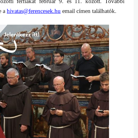
ötti férfiakat február 9. és 11. között. További
e a
hivatas@ferencesek.hu
email címen találhatók.