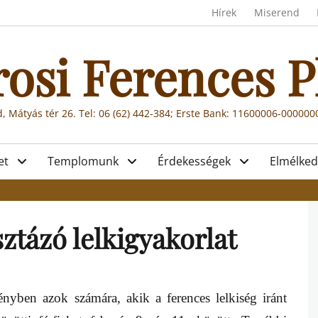
Header menu
Hírek
Miserend
rosi Ferences P
, Mátyás tér 26. Tel: 06 (62) 442-384; Erste Bank: 11600006-00000
et
Templomunk
Érdekességek
Elmélked
sztázó lelkigyakorlat
sényben azok számára, akik a ferences lelkiség iránt