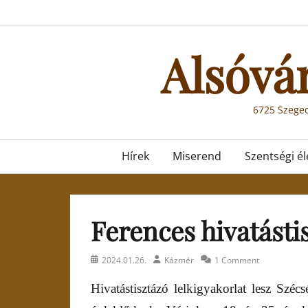
Skip
to
content
Alsóvá
6725 Szeged
Primary
Hírek
Miserend
Szentségi él
menu
Ferences hivatásti
Posted
Author
2024.01.26.
Kázmér
1 Comment
on
Hivatástisztázó lelkigyakorlat lesz Széc