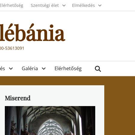
Elérhetőség
Szentségi élet
Elmélkedés
lébánia
000-53613091
Search
és
Galéria
Elérhetőség
Miserend