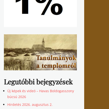
Legutóbbi bejegyzések
Új képek és videó – Havas Boldogasszony
búcsú 2026
Hirdetés 2026. augusztus 2.