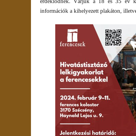
érdeklődnek. Várjuk a 18 és 35 év köz
információk a kihelyezett plakáton, illetv