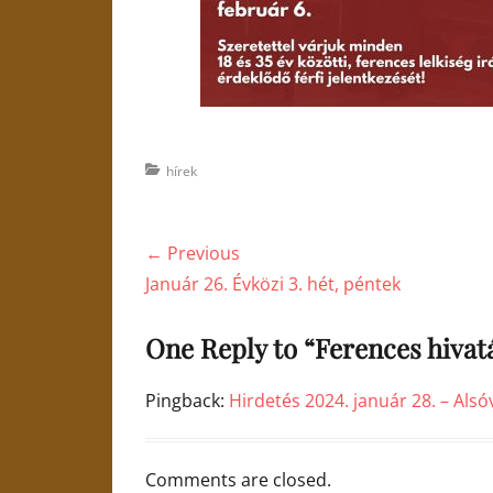
Categories
hírek
Bejegyzés
← Previous
navigáció
Previous
Január 26. Évközi 3. hét, péntek
post:
One Reply to “Ferences hivatá
Pingback:
Hirdetés 2024. január 28. – Als
Comments are closed.