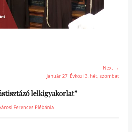
Next →
Next
Január 27. Évközi 3. hét, szombat
post:
stisztázó lelkigyakorlat”
óvárosi Ferences Plébánia