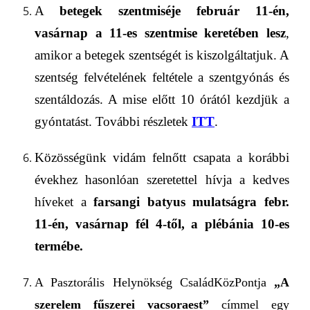
A
betegek szentmiséje
február 11
-én,
vasárnap
a
11-es szentmise keretében lesz
,
amikor a betegek szentségét is kiszolgáltatjuk. A
szentség felvételének feltétele a szentgyónás és
szentáldozás. A mise előtt 10 órától kezdjük a
gyóntatást. További részletek
ITT
.
Közösségünk vidám felnőtt csapata a korábbi
évekhez hasonlóan szeretettel hívja a kedves
híveket
a
farsangi batyus mulatságra febr.
11-én, vasárnap fél 4-től, a plébánia 10-es
termébe.
A Pasztorális Helynökség CsaládKözPontja
„A
szerelem fűszerei vacsoraest”
címmel egy