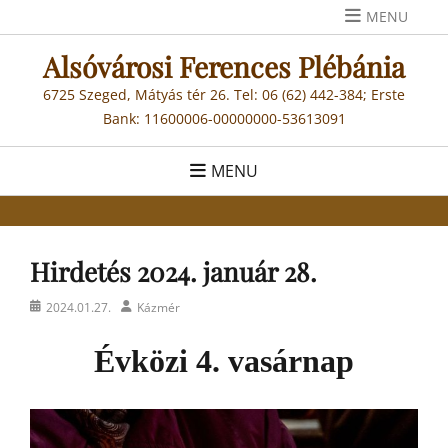
Skip
MENU
to
Alsóvárosi Ferences Plébánia
content
6725 Szeged, Mátyás tér 26. Tel: 06 (62) 442-384; Erste
Bank: 11600006-00000000-53613091
MENU
Hirdetés 2024. január 28.
Posted
Author
2024.01.27.
Kázmér
on
Évközi 4. vasárnap