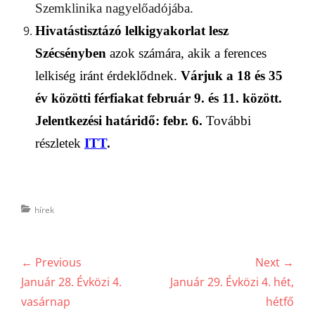
Szemklinika nagyelőadójába.
Hivatástisztázó lelkigyakorlat lesz
Szécsényben
azok számára, akik a ferences
lelkiség iránt érdeklődnek.
Várjuk a 18 és 35
év közötti férfiakat február 9. és 11. között.
Jelentkezési határidő: febr. 6.
További
részletek
ITT
.
Categories
hírek
Bejegyzés
← Previous
Next →
navigáció
Previous
Next
Január 28. Évközi 4.
Január 29. Évközi 4. hét,
post:
post:
vasárnap
hétfő