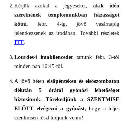
Kérjük azokat a jegyeseket,
akik
idén
szeretnének templo
m
unkban házasságot
kötni
, febr. 4-ig, jövő vasárnapig
jelentkezzenek az irodában. További részletek
ITT
.
Lourdes-i
imakilencedet
tartunk
febr. 3-tól
minden
nap 16:45-től
.
A jövő héten
elsőpénteken
és elsőszombaton
délután
5 órától
gyónási lehetőséget
biztosítunk
.
Törekedjünk a SZENTMISE
ELŐTT elvégezni a gyónást,
hogy a teljes
szentmisén részt tudjunk venni!