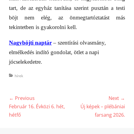
tart, de az egyház tanítása szerint pusztán a testi
böjt nem elég, az önmegtartóztatást más
tekintetben is gyakorolni kell.
Nagyböjti naptár
– szentírási olvasmány,
elmélkedés indító gondolat, ötlet a napi
jócselekedetre.
Categories
hírek
Bejegyzés
← Previous
Next →
navigáció
Previous
Next
Február 16. Évközi 6. hét,
Új képek – plébániai
post:
post:
hétfő
farsang 2026.