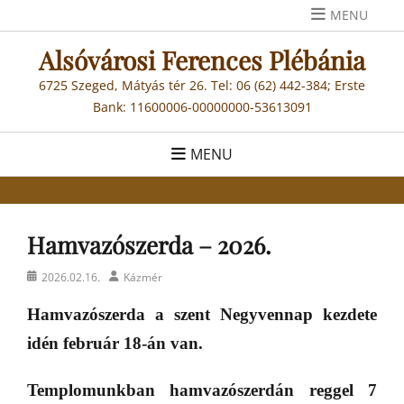
Skip
MENU
to
Alsóvárosi Ferences Plébánia
content
6725 Szeged, Mátyás tér 26. Tel: 06 (62) 442-384; Erste
Bank: 11600006-00000000-53613091
MENU
Hamvazószerda – 2026.
Posted
Author
2026.02.16.
Kázmér
on
Hamvazószerda a szent Negyvennap kezdete
idén február 18-án van.
Templomunkban hamvazószerdán reggel 7