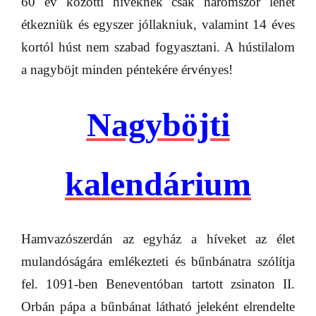
60 év közötti híveknek csak háromszor lehet
étkezniük és egyszer jóllakniuk, valamint 14 éves
kortól húst nem szabad fogyasztani. A hústilalom
a nagyböjt minden péntekére érvényes!
Nagyböjti
kalendárium
Hamvazószerdán az egyház a híveket az élet
mulandóságára emlékezteti és bűnbánatra szólítja
fel. 1091-ben Beneventóban tartott zsinaton II.
Orbán pápa a bűnbánat látható jeleként elrendelte