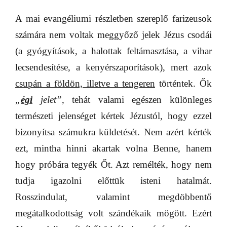
A mai evangéliumi részletben szereplő farizeusok
számára nem voltak meggyőző jelek Jézus csodái
(a gyógyítások, a halottak feltámasztása, a vihar
lecsendesítése, a kenyérszaporítások), mert azok
csupán a földön, illetve a tengeren
történtek. Ők
„
égi
jelet”
, tehát valami egészen különleges
természeti jelenséget kértek Jézustól, hogy ezzel
bizonyítsa számukra küldetését. Nem azért kérték
ezt, mintha hinni akartak volna Benne, hanem
hogy próbára tegyék Őt. Azt remélték, hogy nem
tudja igazolni előttük isteni hatalmát.
Rosszindulat, valamint megdöbbentő
megátalkodottság volt szándékaik mögött. Ezért