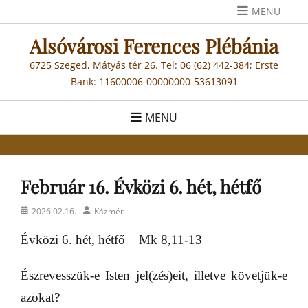
Skip
MENU
to
Alsóvárosi Ferences Plébánia
content
6725 Szeged, Mátyás tér 26. Tel: 06 (62) 442-384; Erste
Bank: 11600006-00000000-53613091
MENU
Február 16. Évközi 6. hét, hétfő
Posted
Author
2026.02.16.
Kázmér
on
Évközi 6. hét, hétfő – Mk 8,11-13
Észrevesszük-e Isten jel(zés)eit, illetve követjük-e
azokat?