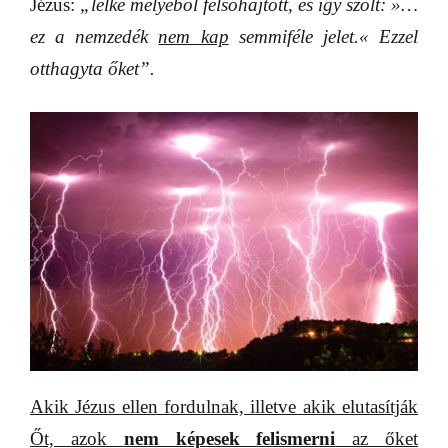
Jézus:
„lelke mélyéből felsóhajtott, és így szólt:
»
…
ez a nemzedék
nem kap
semmiféle jelet.
«
Ezzel
otthagyta őket”.
A
kik Jézus ellen fordulnak, illetve akik elutasítják
Őt, azok
nem képesek felismerni
az őket