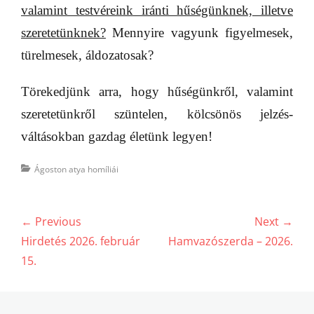
valamint testvéreink iránti hűségünknek, illetve
szeretetünknek?
Mennyire vagyunk figyelmesek,
türelmesek, áldozatosak?
Törekedjünk arra, hogy hűségünkről, valamint
szeretetünkről szüntelen, kölcsönös jelzés-
váltásokban gazdag életünk legyen!
Categories
Ágoston atya homíliái
Bejegyzés
← Previous
Next →
navigáció
Previous
Next
Hirdetés 2026. február
Hamvazószerda – 2026.
post:
post:
15.