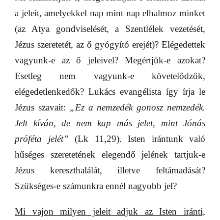
a jeleit, amelyekkel nap mint nap elhalmoz minket
(az Atya gondviselését, a Szentlélek vezetését,
Jézus szeretetét, az ő gyógyító erejét)? Elégedettek
vagyunk-e az ő jeleivel? Megértjük-e azokat?
Esetleg nem vagyunk-e követelődzők,
elégedetlenkedők? Lukács evangélista így írja le
Jézus szavait:
„Ez a nemzedék gonosz nemzedék.
Jelt kíván, de nem kap más jelet, mint Jónás
próféta jelét”
(Lk 11,29). Isten irántunk való
hűséges szeretetének elegendő jelének tartjuk-e
Jézus kereszthalálát, illetve feltámadását?
Szükséges-e számunkra ennél nagyobb jel?
Mi vajon milyen jeleit adjuk az Isten iránti,