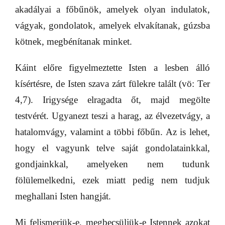
akadályai a főbűnök, amelyek olyan indulatok,
vágyak, gondolatok, amelyek elvakítanak, gúzsba
kötnek, megbénítanak minket.
Káint előre figyelmeztette Isten a lesben álló
kísértésre, de Isten szava zárt fülekre talált (vö: Ter
4,7). Irigysége elragadta őt, majd megölte
testvérét. Ugyanezt teszi a harag, az élvezetvágy, a
hatalomvágy, valamint a többi főbűn. Az is lehet,
hogy el vagyunk telve saját gondolatainkkal,
gondjainkkal, amelyeken nem tudunk
fölülemelkedni, ezek miatt pedig nem tudjuk
meghallani Isten hangját.
Mi felismerjük-e, megbecsüljük-e Istennek azokat