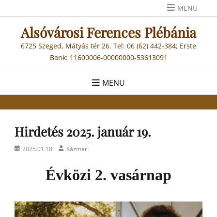
Skip
MENU
to
Alsóvárosi Ferences Plébánia
content
6725 Szeged, Mátyás tér 26. Tel: 06 (62) 442-384; Erste
Bank: 11600006-00000000-53613091
MENU
Hirdetés 2025. január 19.
Posted
Author
2025.01.18.
Kázmér
on
Évközi 2. vasárnap