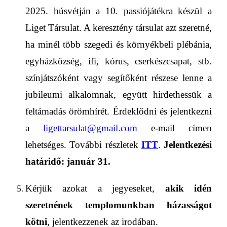
2025. húsvétján a 10. passiójátékra készül a
Liget Társulat. A keresztény társulat azt szeretné,
ha minél több szegedi és környékbeli plébánia,
egyházközség, ifi, kórus, cserkészcsapat, stb.
színjátszóként vagy segítőként részese lenne a
jubileumi alkalomnak, együtt hirdethessük a
feltámadás örömhírét. Érdeklődni és jelentkezni
a
ligettarsulat@gmail.com
e-mail címen
lehetséges. További részletek
ITT
.
Jelentkezési
határidő: január 31.
Kérjük azokat a jegyeseket,
akik idén
szeretnének templomunkban házasságot
kötni
, jelentkezzenek az irodában.