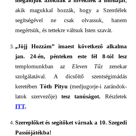
megáldjuk azoknak a híveknek a Bibliáját
,
akik magukkal hozzák, hogy a Szentlélek
segítségével ne csak olvassuk, hanem
megértsük, és tettekre váltsuk Isten szavát.
„
Jöjj Hozzám” imaest következő alkalma
jan. 24-én, pénteken este fél 8-tól lesz
templomunkban az
Eleven Tűz
zenekar
szolgálatával. A dicsőítő szentségimádás
keretében
Tóth Pityu
(medjugorje-i zarándok­
latok szervezője)
tesz tanúságot.
Részletek
ITT
.
Szereplőket és segítőket várnak a 10. Szegedi
Passiójátékba!