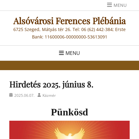
Skip
MENU
to
Alsóvárosi Ferences Plébánia
content
6725 Szeged, Mátyás tér 26. Tel: 06 (62) 442-384; Erste
Bank: 11600006-00000000-53613091
MENU
Hirdetés 2025. június 8.
Posted
Author
2025.06.07.
Kázmér
on
Pünkösd