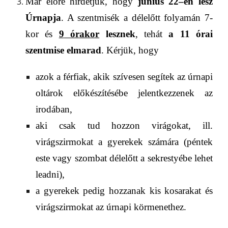
Már előre hirdetjük, hogy
június
2
2
–
é
n lesz
Úrnapja
. A szentmisék a délelőtt folyamán 7-
kor és
9
órakor
lesznek
, tehát
a
11
órai
szentmise elmarad
.
Kérjük, hogy
a
zok a férfiak
, akik szívesen segítek
a
z úrnapi
oltáro
k
előkészítésébe
jelentkez
zenek
az
irodában,
aki csak tud hozzon virágokat, ill.
virágszirmokat a gyerekek számára (péntek
este vagy szombat délelőtt a sekrestyébe
lehet
leadni
),
a gyerekek pedig hozzanak kis kosarakat és
virágszirmokat az úrnapi körmenethez.