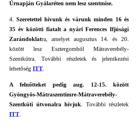
Úrnapján
Gyálaréten nem lesz szentmise.
4.
Szeretettel hívunk és várunk minden
16 és
35 év közötti fiatalt a nyári Ferences Ifjúsági
Zarándoklat
ra, amelyet augusztus 14. és 20.
között
lesz
Esztergomból Mátraverebély-
Szentkútra. További részletek és jelentkezési
lehetőség
ITT
.
A felnőtteket pedig aug. 12-15. között
Gyöngyös-Mátraszentimre-Mátraverebély-
Szentkút
i
útvonal
ra hívjuk
. További részletek
ITT
.