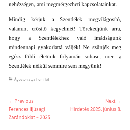
nehézségen, ami megmérgezheti kapcsolatainkat.
Mindig kérjük a Szentlélek megvilágosító,
valamint erősítő kegyelmét! Törekedjünk arra,
hogy a Szentlélekhez való imádságunk
mindennapi gyakorlattá váljék! Ne szűnjék meg
egész földi életünk folyamán sohase, mert
a
Szentlélek nélkül semmire sem megyünk
!
Categories
Ágoston atya homíliái
Bejegyzés
← Previous
Next →
navigáció
Previous
Next
Ferences Ifjúsági
Hirdetés 2025. június 8.
post:
post:
Zarándoklat – 2025