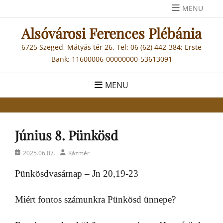
Skip
MENU
to
Alsóvárosi Ferences Plébánia
content
6725 Szeged, Mátyás tér 26. Tel: 06 (62) 442-384; Erste
Bank: 11600006-00000000-53613091
MENU
Június 8. Pünkösd
Posted
Author
2025.06.07.
Kázmér
on
Pünkösdvasárnap – Jn 20,19-23
Miért fontos számunkra Pünkösd ünnepe?