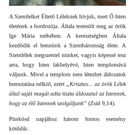
A Szentlelket Éltető Léleknek hívjuk, mert Ő Isten
életének a hordozója. Általa testesült meg az örök
Ige Mária méhében. A keresztségben Általa
kezdődik el bennünk a Szentháromság élete. A
Szentlélek megszentel minket, vagyis képessé tesz
arra, hogy Isten lakhelyévé, Isten templomává
váljunk. Mivel a templom nem létezhet áldozatok
bemutatása nélkül, ezért
„Krisztus… az örök Lélek
által saját magát adta tiszta áldozatul az Istennek,
hogy az élő Istennek szolgáljunk”
(Zsid 9,14).
Pünkösd napjához három fontos esemény
kötődik: