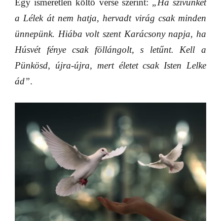
Egy ismeretlen költő verse szerint:
„Ha szívünket
a Lélek át nem hatja, hervadt virág csak minden
ünnepünk. Hiába volt szent Karácsony napja, ha
Húsvét fénye csak föllángolt, s letűnt. Kell a
Pünkösd, újra-újra, mert életet csak Isten Lelke
ád”
.