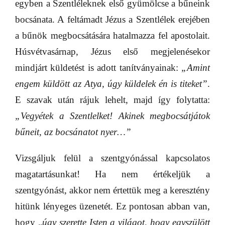
egyben a Szentléleknek első gyümölcse a bűneink
bocsánata. A feltámadt Jézus a Szentlélek erejében
a bűnök megbocsátására hatalmazza fel apostolait.
Húsvétvasárnap, Jézus első megjelenésekor
mindjárt küldetést is adott tanítványainak:
„Amint
engem küldött az Atya, úgy küldelek én is titeket”
.
E szavak után rájuk lehelt, majd így folytatta:
„Vegyétek a Szentlelket! Akinek megbocsátjátok
bűneit, az bocsánatot nyer…”
Vizsgáljuk felül a szentgyónással kapcsolatos
magatartásunkat! Ha nem értékeljük a
szentgyónást, akkor nem értettük meg a keresztény
hitünk lényeges üzenetét. Ez pontosan abban van,
hogy „
úgy szerette Isten a világot, hogy egyszülött