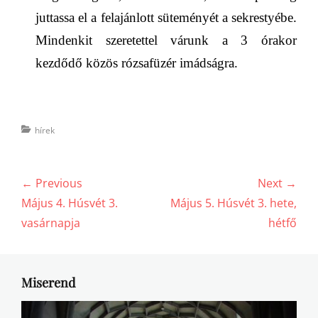
juttassa el a felajánlott süteményét a
sekrestyébe
.
Mindenkit szeretettel várunk a 3 órakor
kezdődő közös rózsaf
ü
zér imádságra.
Categories
hírek
Bejegyzés
← Previous
Next →
navigáció
Previous
Next
Május 4. Húsvét 3.
Május 5. Húsvét 3. hete,
post:
post:
vasárnapja
hétfő
Miserend