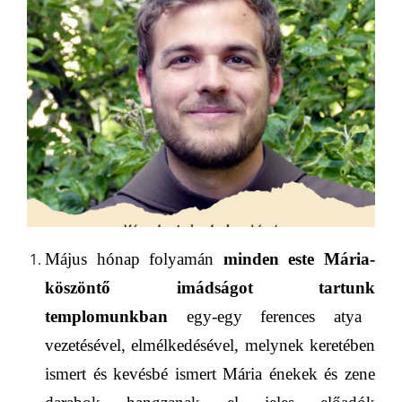
Május hónap folyamán
minden este
Mária-
köszöntő imádság
ot tartunk
templom
unk
ban
egy-egy ferences atya
vezetésével,
elmélkedésével
,
melynek keretében
ismert és kevésbé ismert Mária énekek és zene