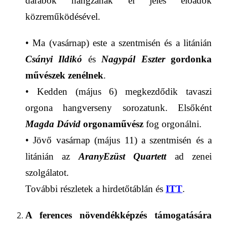
darabok hangzanak el jeles előadók
közreműködésével.
•
Ma (vasárnap)
este a szentmisén és a litánián
Csányi Ildikó
és
Nagypál Eszter
gordonka
művészek
zenélnek
.
• Kedden (május 6) megkezdődik tavaszi
orgona hangverseny sorozatunk. Elsőként
Magda Dávid
orgonaművész
fog orgonálni.
• Jövő vasárnap (május 11) a szentmisén és a
litánián az
AranyEzüst Quartett
ad zenei
szolgálatot.
További részletek a hirdetőtáblán és
ITT
.
A
ferences növendékképzés támogatására