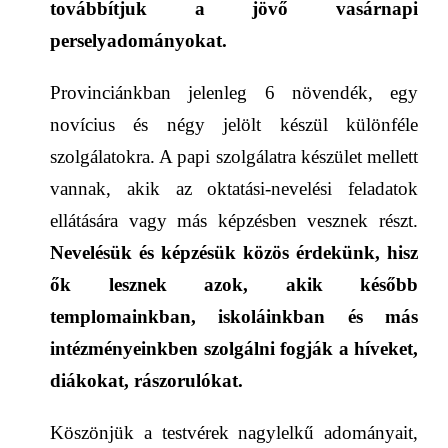
továbbítjuk a jövő vasárnapi
perselyadományokat
.
Provinciánkban jelenleg 6 növendék, egy
novícius és négy jelölt készül különféle
szolgálatokra. A papi szolgálatra készület mellett
vannak, akik az oktatási-nevelési feladatok
ellátására vagy más képzésben vesznek részt.
Nevelésük és képzésük közös érdekünk, hisz
ők lesznek azok, akik később
templomainkban, iskoláinkban és más
intézményeink
ben szolgálni fogják a híveket,
diákokat, rászorulókat.
Köszönjük a testvérek nagylelkű adományait,