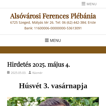
Skip
MENU
to
Alsóvárosi Ferences Plébánia
content
6725 Szeged, Mátyás tér 26. Tel: 06 (62) 442-384; Erste
Bank: 11600006-00000000-53613091
MENU
Hirdetés 2025. május 4.
Posted
Author
2025.05.03.
Kázmér
on
Húsvét 3. vasárnapja