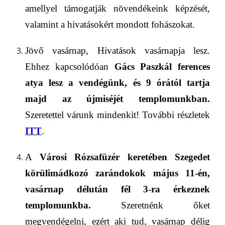
amellyel támogatják növendékeink képzését,
valamint a hivatásokért mondott fohászokat.
Jövő vasárnap,
Hivatások vasárnapja lesz.
Ehhez kapcsolódóan
Gács Paszkál ferences
atya lesz a vendégünk, és 9 órától tartja
majd az újmiséjét templomunkban.
Szeretettel várunk mindenkit! További részletek
ITT
.
A
Városi
Rózsafüzér keretében
Szegedet
körülimádkozó zarándokok
május 1
1
-én,
vasárnap délután
fél
3-ra érkeznek
templomunkba.
Szeretnénk
ő
ket
megvendégelni, ezért aki tud, vasárnap délig