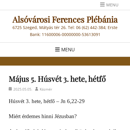
Skip
MENU
to
Alsóvárosi Ferences Plébánia
content
6725 Szeged, Mátyás tér 26. Tel: 06 (62) 442-384; Erste
Bank: 11600006-00000000-53613091
MENU
Május 5. Húsvét 3. hete, hétfő
Posted
Author
2025.05.05.
Kázmér
on
Húsvét 3. hete, hétfő – Jn 6,22-29
Miért érdemes hinni Jézusban?