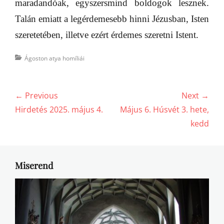
maradandóak, egyszersmind boldogok lesznek.
Talán emiatt a legérdemesebb hinni Jézusban, Isten
szeretetében, illetve ezért érdemes szeretni Istent.
Categories
Ágoston atya homíliái
Bejegyzés
← Previous
Next →
navigáció
Previous
Next
Hirdetés 2025. május 4.
Május 6. Húsvét 3. hete,
post:
post:
kedd
Miserend