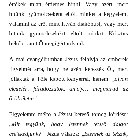
értékek miatt érdemes hinni. Vagy azért, mert
hitünk gyümölcseként eltölt minket a kegyelem,
valamint az erő, mint István diakónust, vagy mert
hitünk gyümölcseként eltölt minket Krisztus
békéje, amit Ő megígért nekünk.
A mai evangéliumban Jézus felhívja az emberek
figyelmét arra, hogy ne azért keressék Őt, mert
jóllaktak a Tőle kapott kenyérrel, hanem: „
olyan
eledelért fáradozzatok, amely… megmarad az
örök életre”
.
Figyelemre méltó a Jézust kereső tömeg kérdése:
„
Mit tegyünk, hogy Istennek tetsző dolgot
cselekedjünk?”
Jézus válasza: „
Istennek az tetszik,