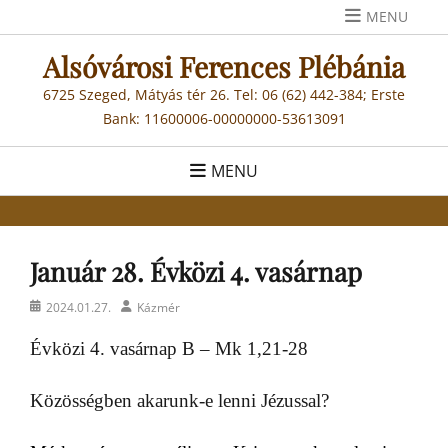
Skip
MENU
to
Alsóvárosi Ferences Plébánia
content
6725 Szeged, Mátyás tér 26. Tel: 06 (62) 442-384; Erste
Bank: 11600006-00000000-53613091
MENU
Január 28. Évközi 4. vasárnap
Posted
Author
2024.01.27.
Kázmér
on
Évközi 4. vasárnap B – Mk 1,21-28
Közösségben akarunk-e lenni Jézussal?