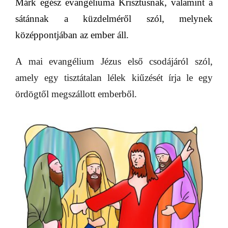
Márk egész evangéliuma
Krisztusnak, valamint a
sátánnak a küzdelméről szól, melynek
középpontjában az ember áll
.
A mai evangélium Jézus első csodájáról szól,
amely egy tisztátalan lélek kiűzését írja le egy
ördögtől megszállott emberből.