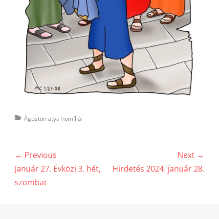
Categories
Ágoston atya homíliái
Bejegyzés
← Previous
Next →
navigáció
Previous
Next
Január 27. Évközi 3. hét,
Hirdetés 2024. január 28.
post:
post:
szombat