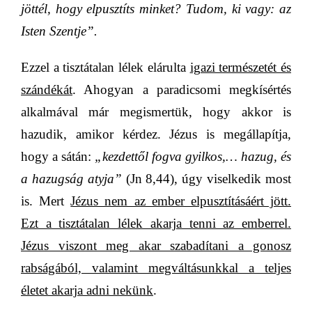
jöttél, hogy elpusztíts minket? Tudom, ki vagy: az
Isten Szentje”.
Ezzel a tisztátalan lélek elárulta
igazi természetét és
szándékát
. Ahogyan a paradicsomi megkísértés
alkalmával már megismertük, hogy akkor is
hazudik, amikor kérdez. Jézus is megállapítja,
hogy a sátán:
„kezdettől fogva gyilkos,… hazug, és
a hazugság atyja”
(Jn 8,44), úgy viselkedik most
is. Mert
Jézus nem az ember elpusztításáért jött.
Ezt a tisztátalan lélek akarja tenni az emberrel.
Jézus viszont meg akar szabadítani a gonosz
rabságából, valamint megváltásunkkal a teljes
életet akarja adni nekünk
.