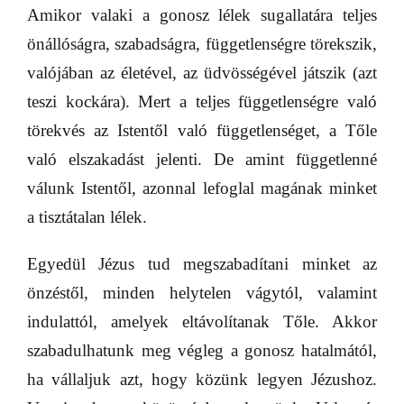
Amikor valaki a gonosz lélek sugallatára teljes
önállóságra, szabadságra, függetlenségre törekszik,
valójában az életével, az üdvösségével játszik (azt
teszi kockára). Mert a teljes függetlenségre való
törekvés az Istentől való függetlenséget, a Tőle
való elszakadást jelenti. De amint függetlenné
válunk Istentől, azonnal lefoglal magának minket
a tisztátalan lélek.
Egyedül Jézus tud megszabadítani minket az
önzéstől, minden helytelen vágytól, valamint
indulattól, amelyek eltávolítanak Tőle. Akkor
szabadulhatunk meg végleg a gonosz hatalmától,
ha vállaljuk azt, hogy közünk legyen Jézushoz.