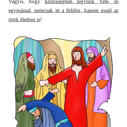
Vagyis, hogy
közösségben legyünk Vele, és
egymással, nemcsak itt a földön, hanem majd az
örök életben is
!