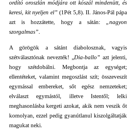
ordító oroszlán módjára ott kószál mindenütt, és
keresi, kit nyeljen el”
(1Pét 5,8). II. János-Pál pápa
azt is hozzátette, hogy a sátán:
„nagyon
s
zorgalmas”
.
A görögök a sátánt diabolosznak, vagyis
szétválasztónak nevezték! „
Dia-ballo”
azt jelenti,
hogy
szétdobálni
. Megbontja az egységet;
ellentéteket, valamint megoszlást szít; összeveszít
egymással embereket, sőt egész nemzeteket;
elválaszt egymástól, illetve Istentől; lelki
meghasonlásba kergeti azokat, akik nem veszik őt
komolyan, ezzel pedig gyanútlanul kiszolgáltatják
magukat neki.