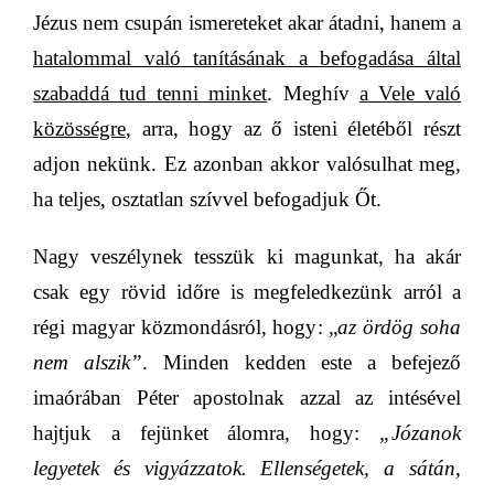
Jézus nem csupán ismereteket akar átadni, hanem a
hatalommal való tanításának a befogadása által
szabaddá tud tenni minket
. Meghív
a Vele való
közösségre
, arra,
hogy az ő isteni életéből részt
adjon nekünk. Ez azonban akkor valósulhat meg,
ha teljes, osztatlan szívvel befogadjuk Őt.
Nagy veszélynek tesszük ki magunkat, ha akár
csak egy rövid időre is megfeledkezünk arról a
régi magyar közmondásról, hogy: „
az ördög soha
nem alszik”
. Minden kedden este a befejező
imaórában Péter apostolnak azzal az intésével
hajtjuk a fejünket álomra, hogy:
„Józanok
legyetek és vigyázzatok. Ellenségetek, a sátán,