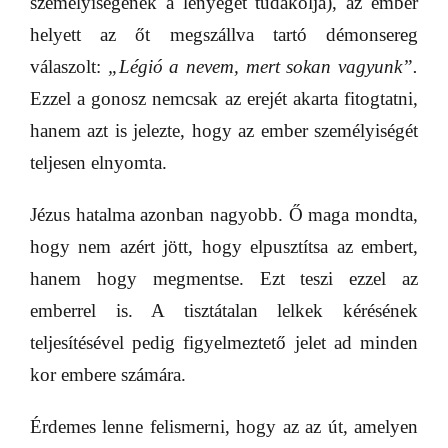
személyiségének a lényegét tudakolja), az ember
helyett az őt megszállva tartó démonsereg
válaszolt:
„Légió a nevem, mert sokan vagyunk”.
Ezzel a gonosz nemcsak az erejét akarta fitogtatni,
hanem azt is jelezte, hogy az ember személyiségét
teljesen elnyomta.
Jézus hatalma azonban nagyobb. Ő maga mondta,
hogy nem azért jött, hogy elpusztítsa az embert,
hanem hogy megmentse. Ezt teszi ezzel az
emberrel is. A tisztátalan lelkek kérésének
teljesítésével pedig figyelmeztető jelet ad minden
kor embere számára.
Érdemes lenne felismerni, hogy az az út, amelyen