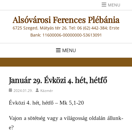
Skip
MENU
to
Alsóvárosi Ferences Plébánia
content
6725 Szeged, Mátyás tér 26. Tel: 06 (62) 442-384; Erste
Bank: 11600006-00000000-53613091
MENU
Január 29. Évközi 4. hét, hétfő
Posted
Author
2024.01.29.
Kázmér
on
Évközi 4. hét, hétfő – Mk 5,1-20
Vajon a sötétség vagy a világosság oldalán állunk-
e?