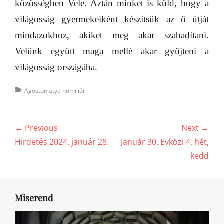
közösségben Vele
. Aztán
minket is küld, hogy a
világosság gyermekeiként készítsük az ő útját
mindazokhoz, akiket meg akar szabadítani.
Velünk együtt maga mellé akar gyűjteni a
világosság országába.
Categories
Ágoston atya homíliái
Bejegyzés
← Previous
Next →
navigáció
Previous
Next
Hirdetés 2024. január 28.
Január 30. Évközi 4. hét,
post:
post:
kedd
Miserend