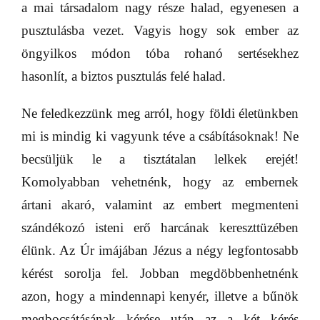
a mai társadalom nagy része halad, egyenesen a
pusztulásba vezet. Vagyis hogy sok ember az
öngyilkos módon tóba rohanó sertésekhez
hasonlít, a biztos pusztulás felé halad.
Ne feledkezzünk meg arról, hogy földi életünkben
mi is mindig ki vagyunk téve a csábításoknak! Ne
becsüljük le a tisztátalan lelkek erejét!
Komolyabban vehetnénk, hogy az embernek
ártani akaró, valamint az embert megmenteni
szándékozó isteni erő harcának kereszttüzében
élünk. Az Úr imájában Jézus a négy legfontosabb
kérést sorolja fel. Jobban megdöbbenhetnénk
azon, hogy a mindennapi kenyér, illetve a bűnök
megbocsátásának kérése után az a két kérés