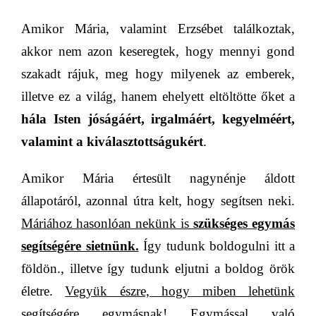
Amikor Mária, valamint Erzsébet találkoztak,
akkor nem azon keseregtek, hogy mennyi gond
szakadt rájuk, meg hogy milyenek az emberek,
illetve ez a világ, hanem ehelyett eltöltötte őket a
hála Isten jóságáért, irgalmáért, kegyelméért,
valamint a kiválasztottságukért
.
Amikor Mária értesült nagynénje áldott
állapotáról, azonnal útra kelt, hogy segítsen neki.
Máriához hasonlóan nekünk is
szükséges egymás
segítségére sietnünk.
Így tudunk boldogulni itt a
földön., illetve így tudunk eljutni a boldog örök
életre.
Vegyük észre, hogy miben lehetünk
segítségére egymásnak!
Egymással való