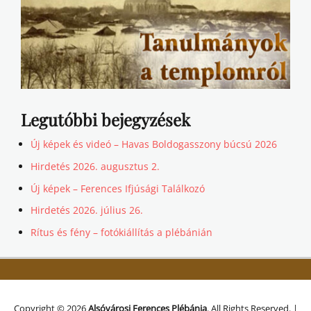
Legutóbbi bejegyzések
Új képek és videó – Havas Boldogasszony búcsú 2026
Hirdetés 2026. augusztus 2.
Új képek – Ferences Ifjúsági Találkozó
Hirdetés 2026. július 26.
Rítus és fény – fotókiállítás a plébánián
Copyright © 2026
Alsóvárosi Ferences Plébánia
. All Rights Reserved. |