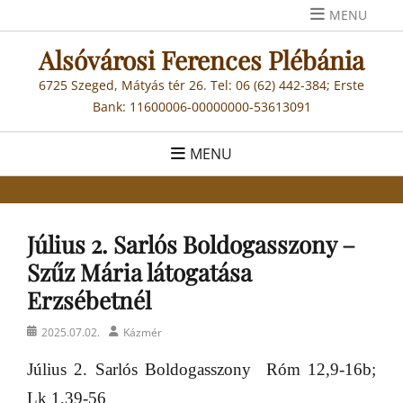
Skip
MENU
to
Alsóvárosi Ferences Plébánia
content
6725 Szeged, Mátyás tér 26. Tel: 06 (62) 442-384; Erste
Bank: 11600006-00000000-53613091
MENU
Július 2. Sarlós Boldogasszony –
Szűz Mária látogatása
Erzsébetnél
Posted
Author
2025.07.02.
Kázmér
on
Július 2. Sarlós Boldogasszony
Róm 12,9-16b;
Lk 1,39-56