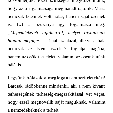
köszönhetjük. Ezért szükséges megköszönnünk,
hogy az ő irgalmassága megmaradt rajtunk. Mária
nemcsak Istennek volt hálás, hanem saját őseinek
is. Ezt a Szűzanya így fogalmazta meg:
„Megemlékezett irgalmáról, melyet atyáinknak
hajdan megígért.”
Tehát az alázat, illetve a hála
nemcsak az Isten tiszteletét foglalja magába,
hanem az ősök tiszteletét, valamint az őseink iránti
hálát is.
Legyünk
hálásak a megfogant emberi életekért!
Bárcsak rádöbbenne mindenki, aki a nem kívánt
terhességének terhesség-megszakítással
vet véget,
hogy ezzel megnövelik saját maguknak, valamint
a nemzedékeknek a terheit.