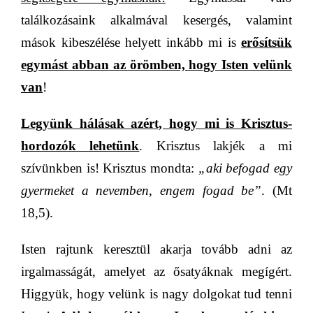
találkozásaink alkalmával kesergés, valamint
mások kibeszélése helyett inkább mi is
erősítsük
egymást abban az örömben, hogy Isten velünk
van
!
Legyünk hálásak azért, hogy mi is Krisztus-
hordozók lehetünk
. Krisztus lakjék a mi
szívünkben is! Krisztus mondta:
„aki befogad egy
gyermeket a nevemben, engem fogad be”
. (Mt
18,5).
Isten rajtunk keresztül akarja tovább adni az
irgalmasságát, amelyet az ősatyáknak megígért.
Higgyük, hogy velünk is nagy dolgokat tud tenni