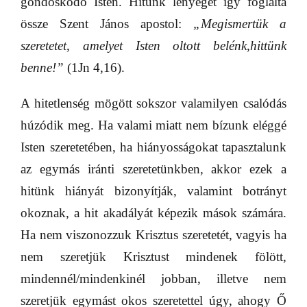
gondoskodó Isten. Hitünk lényegét így foglalta
össze Szent János apostol:
„Megismertük a
szeretetet, amelyet Isten oltott belénk,hittünk
benne!”
(1Jn 4,16).
A hitetlenség mögött sokszor valamilyen csalódás
húzódik meg. Ha valami miatt nem bízunk eléggé
Isten szeretetében, ha hiányosságokat tapasztalunk
az egymás iránti szeretetünkben, akkor ezek a
hitünk hiányát bizonyítják, valamint botrányt
okoznak, a hit akadályát képezik mások számára.
Ha nem viszonozzuk Krisztus szeretetét, vagyis ha
nem szeretjük Krisztust mindenek fölött,
mindennél/mindenkinél jobban, illetve nem
szeretjük egymást okos szeretettel úgy, ahogy Ő