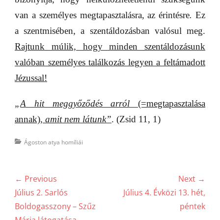
van a személyes megtapasztalásra, az érintésre
.
Ez
a szentmisében, a szentáldozásban valósul meg.
Rajtunk múlik, hogy minden szentáldozásunk
valóban személyes találkozás legyen a feltámadott
Jézussal!
„
A hit meggyőződés arról
(=megtapasztalása
annak),
amit nem látunk”
. (Zsid 11, 1)
Categories
Ágoston atya homíliái
Bejegyzés
← Previous
Next →
navigáció
Previous
Next
Július 2. Sarlós
Július 4. Évközi 13. hét,
post:
post:
Boldogasszony – Szűz
péntek
Mária látogatása