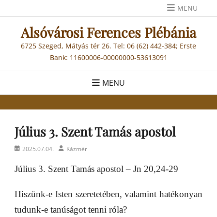
Skip
MENU
to
Alsóvárosi Ferences Plébánia
content
6725 Szeged, Mátyás tér 26. Tel: 06 (62) 442-384; Erste
Bank: 11600006-00000000-53613091
MENU
Július 3. Szent Tamás apostol
Posted
Author
2025.07.04.
Kázmér
on
Július 3. Szent Tamás apostol – Jn 20,24-29
Hiszünk-e Isten szeretetében, valamint hatékonyan
tudunk-e tanúságot tenni róla?