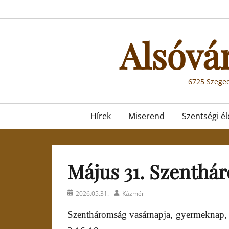
Skip
to
content
Alsóvá
6725 Szeged
Primary
Hírek
Miserend
Szentségi él
menu
Május 31. Szenthá
Posted
Author
2026.05.31.
Kázmér
on
Szentháromság vasárnapja, gyermeknap