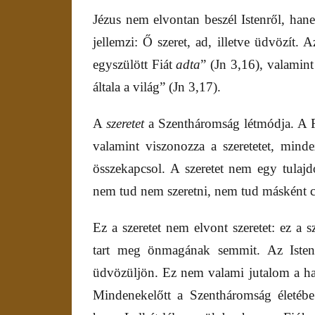
Jézus nem elvontan beszél Istenről, han
jellemzi: Ő szeret, ad, illetve üdvözít
egyszülött Fiát
adta
” (Jn 3,16), valamin
általa a világ” (Jn 3,17).
A
szeretet
a Szentháromság létmódja. A Fiú
valamint viszonozza a szeretetet, minde
összekapcsol. A szeretet nem egy tulajdo
nem tud nem szeretni, nem tud másként c
Ez a szeretet nem elvont szeretet: ez a 
tart meg önmagának semmit. Az Iste
üdvözüljön. Ez nem valami jutalom a halá
Mindenekelőtt a Szentháromság életébe o