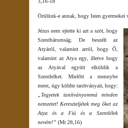
3,16-18
Örülünk-e annak, hogy Isten gyermekei
Jézus nem ejtette ki azt a szót, hogy
Szentháromság. De beszélt az
Atyáról, valamint arról, hogy Ő,
valamint az Atya egy, illetve hogy
az Atyával együtt elküldik a
Szentlelket. Mielőtt a mennybe
ment, úgy küldte tanítványait, hogy:
„Tegyetek tanítványommá minden
nemzetet! Kereszteljétek meg őket az
Atya és a Fiú és a Szentlélek
nevére!”
(Mt 28,16)