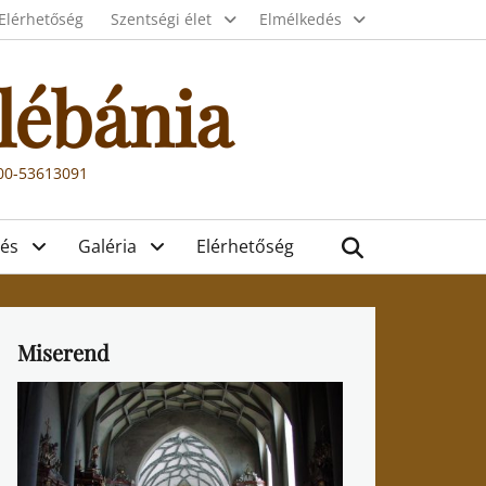
Elérhetőség
Szentségi élet
Elmélkedés
lébánia
000-53613091
Search
és
Galéria
Elérhetőség
Miserend