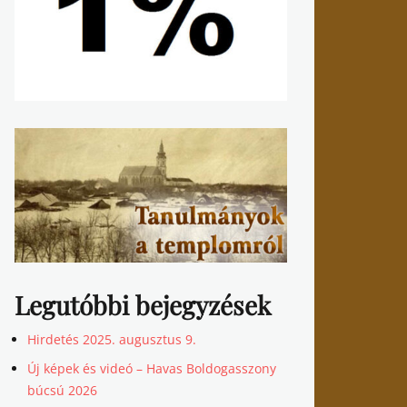
Legutóbbi bejegyzések
Hirdetés 2025. augusztus 9.
Új képek és videó – Havas Boldogasszony
búcsú 2026