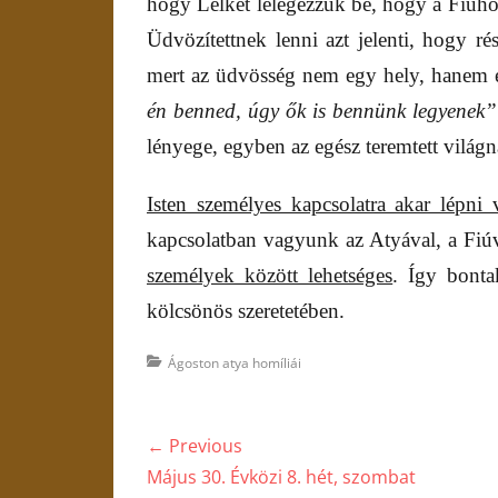
hogy Lelkét lélegezzük be, hogy a Fiúho
Üdvözítettnek lenni azt jelenti, hogy ré
mert az üdvösség nem egy hely, hanem 
én benned, úgy ők is bennünk legyenek”
lényege, egyben az egész teremtett világn
Isten személyes kapcsolatra akar lépni 
kapcsolatban vagyunk az Atyával, a Fiúva
személyek között lehetséges
. Így bonta
kölcsönös szeretetében.
Categories
Ágoston atya homíliái
Bejegyzés
← Previous
navigáció
Previous
Május 30. Évközi 8. hét, szombat