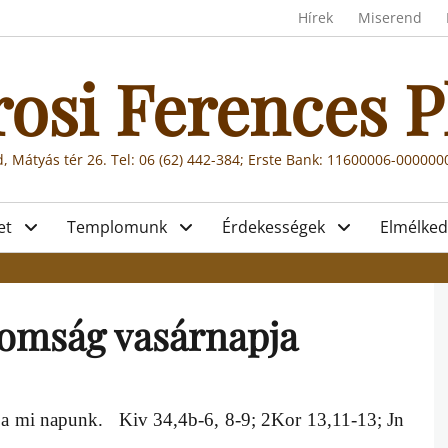
Header menu
Hírek
Miserend
rosi Ferences P
, Mátyás tér 26. Tel: 06 (62) 442-384; Erste Bank: 11600006-00000
et
Templomunk
Érdekességek
Elmélked
romság vasárnapja
, a mi napunk.
Kiv 34,4b-6, 8-9; 2Kor 13,11-13; Jn