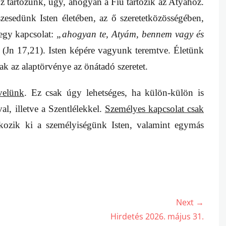
z tartozunk, úgy, ahogyan a Fiú tartozik az Atyához.
szesedünk Isten életében, az ő szeretetközösségében,
egy kapcsolat:
„ahogyan te, Atyám, bennem vagy és
(Jn 17,21). Isten képére vagyunk teremtve. Életünk
ak az alaptörvénye az önátadó szeretet.
velünk
. Ez csak úgy lehetséges, ha külön-külön is
l, illetve a Szentlélekkel.
Személyes kapcsolat csak
kozik ki a személyiségünk Isten, valamint egymás
Next →
Next
Hirdetés 2026. május 31.