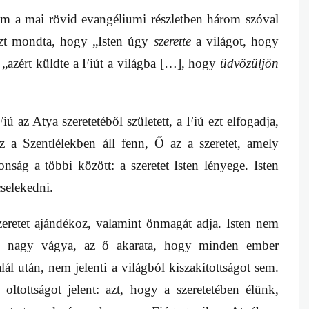
em a mai rövid evangéliumi részletben három szóval
. Azt mondta, hogy „Isten úgy
szerette
a világot, hogy
t „azért küldte a Fiút a világba […], hogy
üdvözüljön
 az Atya szeretetéből született, a Fiú ezt elfogadja,
z a Szentlélekben áll fenn, Ő az a szeretet, amely
nság a többi között: a szeretet Isten lényege. Isten
selekedni.
szeretet ajándékoz, valamint önmagát adja. Isten nem
n nagy vágya, az ő akarata, hogy minden ember
l után, nem jelenti a világból kiszakítottságot sem.
ltottságot jelent: azt, hogy a szeretetében élünk,