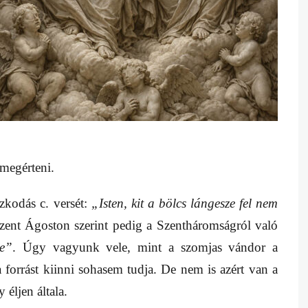
megérteni.
zkodás c. versét:
„Isten, kit a bölcs lángesze fel nem
zent Ágoston szerint pedig a Szentháromságról való
se”
. Úgy vagyunk vele, mint a szomjas vándor a
e a forrást kiinni sohasem tudja. De nem is azért van a
éljen általa.