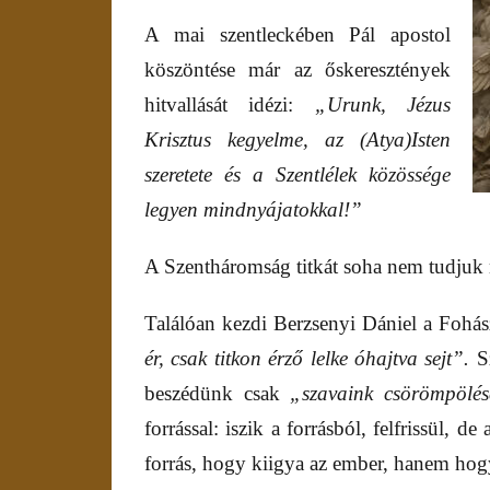
A mai szentleckében Pál apostol
köszöntése már az őskeresztények
hitvallását idézi:
„Urunk, Jézus
Krisztus kegyelme, az (Atya)Isten
szeretete és a Szentlélek közössége
legyen mindnyájatokkal!”
A Szentháromság titkát soha nem tudjuk 
Találóan kezdi Berzsenyi Dániel a Fohás
ér, csak titkon érző lelke óhajtva sejt”.
S
beszédünk csak
„szavaink csörömpölé
forrással: iszik a forrásból, felfrissül, d
forrás, hogy kiigya az ember, hanem hogy 