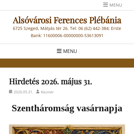
Skip
MENU
to
Alsóvárosi Ferences Plébánia
content
6725 Szeged, Mátyás tér 26. Tel: 06 (62) 442-384; Erste
Bank: 11600006-00000000-53613091
MENU
Hirdetés 2026. május 31.
Posted
Author
2026.05.31.
Kázmér
on
Szentháromság vasárnapja