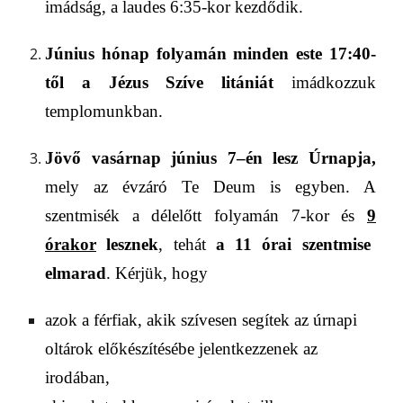
imádság, a laudes 6:
35
-kor kezdődik.
J
únius hónap folyamán minden este 17:40-
től a Jézus Szíve litániát
imádkozzuk
templomunkban.
Jövő vasárnap
június 7
–
é
n lesz Úrnapja,
mely a
z évzáró Te Deum is egyben
. A
szentmisék a délelőtt folyamán 7-kor és
9
órakor
lesznek
, tehát
a
11
órai szentmise
elmarad
.
Kérjük, hogy
a
zok a férfiak
, akik szívesen segítek
a
z úrnapi
oltáro
k
előkészítésébe
jelentkez
zenek
az
irodában,