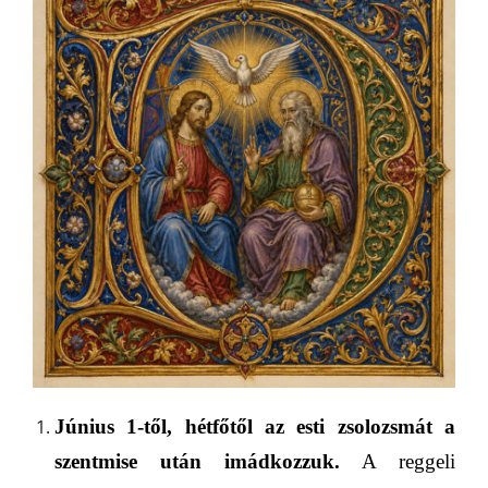
J
únius 1-től,
hétfőtől
az esti zsolozsmá
t
a
szentmise után imádkozzuk.
A reggeli