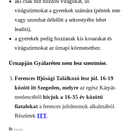
aki csak tud hozzon virágokat, ill.
virágszirmokat a gyerekek számára (péntek este
vagy szombat délelőtt a sekrestyébe
lehet
leadni
),
a gyerekek pedig hozzanak kis kosarakat és
virágszirmokat az úrnapi körmenethez.
Úrnapján
Gyálaréten nem lesz szentmise.
Ferences Ifjúsági Találkozó
lesz júl. 16-19
között
itt Szegeden, melyre
az egész Kárpát-
medencéből
hívjuk a 16-35 év közötti
fiatalokat
a
ferences jubileumok alkalmából.
Részletek
ITT
.
Categories
hírek