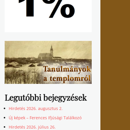
Legutóbbi bejegyzések
Hirdetés 2026. augusztus 2.
Új képek – Ferences Ifjúsági Találkozó
Hirdetés 2026. július 26.