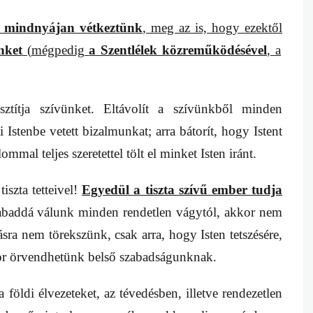
y
mindnyájan vétkeztünk
, meg az is, hogy ezektől
nket
(
mégpedig
a Szentlélek közreműködésével
, a
ztítja szívünket. Eltávolít a szívünkből minden
i Istenbe vetett bizalmunkat; arra bátorít, hogy Istent
mal teljes szeretettel tölt el minket Isten iránt.
iszta tetteivel!
Egyedül a tiszta szívű ember tudja
abaddá válunk minden rendetlen vágytól, akkor nem
ra nem törekszünk, csak arra, hogy Isten tetszésére,
kkor örvendhetünk belső szabadságunknak.
földi élvezeteket, az tévedésben, illetve rendezetlen