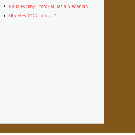
Rítus és fény – fotókiállítás a plébánián
Hirdetés 2026. július 19.