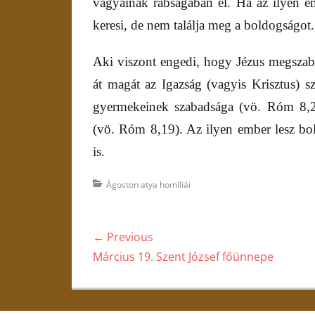
vágyainak rabságában él. Ha az ilyen e
keresi, de nem találja meg a boldogságot.
Aki viszont engedi, hogy Jézus megszaba
át magát az Igazság (vagyis Krisztus) sz
gyermekeinek szabadsága
(vö. Róm 8,21
(vö. Róm 8,19). Az ilyen ember lesz bol
is.
Categories
Ágoston atya homíliái
Bejegyzés
← Previous
navigáció
Previous
Március 19. Szent József főünnepe
post: