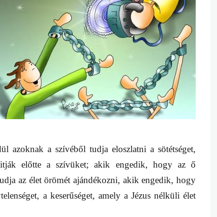
ül azoknak a szívéből tudja eloszlatni a sötétséget,
itják előtte a szívüket; akik engedik, hogy az ő
 tudja az élet örömét ajándékozni, akik engedik, hogy
elenséget, a keserűséget, amely a Jézus nélküli élet