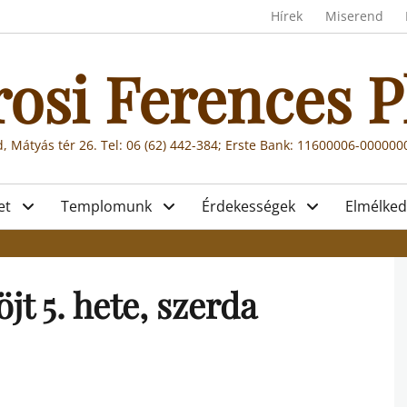
Header menu
Hírek
Miserend
rosi Ferences P
, Mátyás tér 26. Tel: 06 (62) 442-384; Erste Bank: 11600006-00000
et
Templomunk
Érdekességek
Elmélked
jt 5. hete, szerda