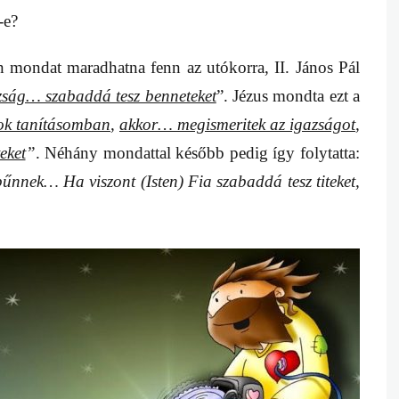
-e?
n mondat maradhatna fenn az utókorra, II. János Pál
zság… szabaddá tesz benneteket
”. Jézus mondta ezt a
k tanításomban
,
akkor… megismeritek az igazságot
,
eket
”
. Néhány mondattal később pedig így folytatta:
bűnnek… Ha viszont (Isten) Fia szabaddá tesz titeket,