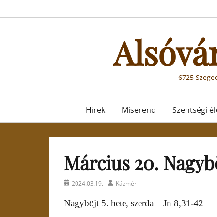
Skip
to
content
Alsóvá
6725 Szeged
Primary
Hírek
Miserend
Szentségi él
menu
Március 20. Nagybö
Posted
Author
2024.03.19.
Kázmér
on
Nagyböjt 5. hete, szerda – Jn 8,31-42