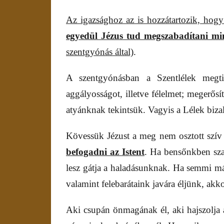
Az igazsághoz az is hozzátartozik, hog
egyedül Jézus tud megszabadítani mi
szentgyónás által)
.
A szentgyónásban a Szentlélek megtis
aggályosságot, illetve félelmet; megerősít
atyánknak tekintsük. Vagyis a Lélek bizalom
Kövessük Jézust a meg nem osztott szív t
befogadni az Istent
. Ha bensőnkben sz
lesz gátja a haladásunknak. Ha semmi más
valamint felebarátaink javára éljünk, a
Aki csupán önmagának él, aki hajszolja a 