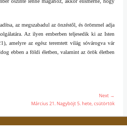
mber őszinte lenne magához, akkor elismerné, hogy
dítsa, az megszabadul az önzéstől, és örömmel adja
olgálatára. Az ilyen emberben teljesedik ki az Isten
), amelyre az egész teremtett világ sóvárogva vár
dog ebben a földi életben, valamint az örök életben
Next →
Next
Március 21. Nagyböjt 5. hete, csütörtök
post: