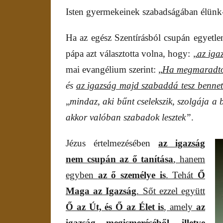
Isten gyermekeinek szabadságában élünk
Ha az egész Szentírásból csupán egyetle
pápa azt választotta volna, hogy: „
az iga
mai evangélium szerint: „
Ha megmaradto
és
az igazság majd szabaddá tesz bennet
„
mindaz, aki bűnt cselekszik, szolgája a 
akkor valóban szabadok lesztek”
.
Jézus értelmezésében
az igazság
nem csupán az ő tanítása
, hanem
egyben
az ő személye is
. Tehát
Ő
Maga az Igazság
. S
őt ezzel együtt
Ő az Út, és Ő az Élet is
, amely
az
igazság megismeréséből, illetve