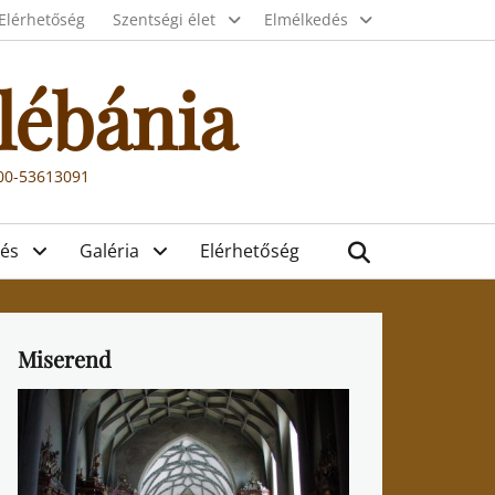
Elérhetőség
Szentségi élet
Elmélkedés
lébánia
000-53613091
Search
és
Galéria
Elérhetőség
Miserend