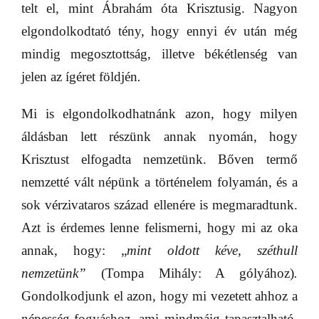
telt el, mint Ábrahám óta Krisztusig. Nagyon
elgondolkodtató tény, hogy ennyi év után még
mindig megosztottság, illetve békétlenség van
jelen az ígéret földjén
.
Mi is elgondolkodhatnánk azon, hogy milyen
áldásban lett részünk annak nyomán, hogy
Krisztust elfogadta nemzetünk. Bőven termő
nemzetté vált népünk a történelem folyamán, és a
sok vérzivataros század ellenére is megmaradtunk.
Azt is érdemes lenne felismerni, hogy mi az oka
annak, hogy: „
mint oldott kéve, széthull
nemzetünk”
(Tompa Mihály: A gólyához)
.
Gondolkodjunk el azon, hogy mi vezetett ahhoz a
népesség-fogyáshoz
,
ami mindmáig tapasztalható.