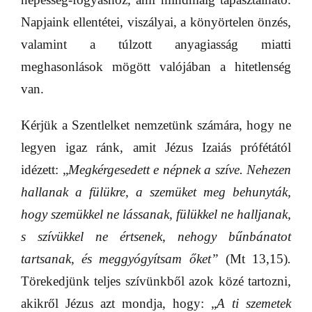
Napjaink ellentétei, viszályai, a könyörtelen önzés,
valamint a túlzott anyagiasság miatti
meghasonlások mögött valójában a hitetlenség
van.
Kérjük a Szentlelket nemzetünk számára, hogy ne
legyen igaz ránk, amit Jézus Izaiás prófétától
idézett: „
Megkérgesedett e népnek a szíve. Nehezen
hallanak a fülükre, a szemüket meg behunyták,
hogy szemükkel ne lássanak, fülükkel ne halljanak,
s szívükkel ne értsenek, nehogy bűnbánatot
tartsanak, és meggyógyítsam őket”
(Mt 13,15)
.
Törekedjünk teljes szívünkből azok közé tartozni,
akikről Jézus azt mondja, hogy: „
A ti szemetek