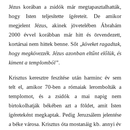
Jézus korában a zsidók már megtapasztalhatták,
hogy Isten teljesítette ígéreteit. De amikor
megjelent Jézus, akinek jövetelében Ábrahám
2000 évvel korábban már hitt és örvendezett,
kortársai nem hittek benne. Sőt „
köveket ragadtak,
hogy megkövezzék. Jézus azonban eltűnt előlük, és
kiment a templomból”.
Krisztus keresztre feszítése után harminc év sem
telt el, amikor 70-ben a rómaiak lerombolták a
templomot, és a zsidók a mai napig nem
birtokolhatják békében azt a földet, amit Isten
ígéreteként megkaptak. Pedig Jeruzsálem jelentése
a béke városa. Krisztus óta mostanáig kb. annyi év