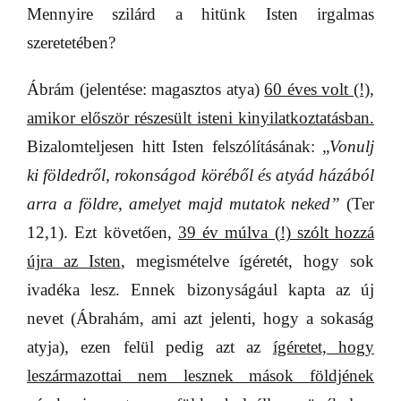
Mennyire szilárd a hitünk Isten irgalmas
szeretetében?
Ábrám (jelentése: magasztos atya)
60 éves volt (!),
amikor először részesült isteni kinyilatkoztatásban.
Bizalomteljesen hitt Isten felszólításának: „
Vonulj
ki földedről, rokonságod köréből és atyád házából
arra a földre, amelyet majd mutatok neked”
(Ter
12,1). Ezt követően,
39 év múlva (!) szólt hozzá
újra az Isten
, megismételve ígéretét, hogy sok
ivadéka lesz. Ennek bizonyságául kapta az új
nevet (Ábrahám, ami azt jelenti, hogy a sokaság
atyja), ezen felül pedig azt az
ígéretet, hogy
leszármazottai nem lesznek mások földjének