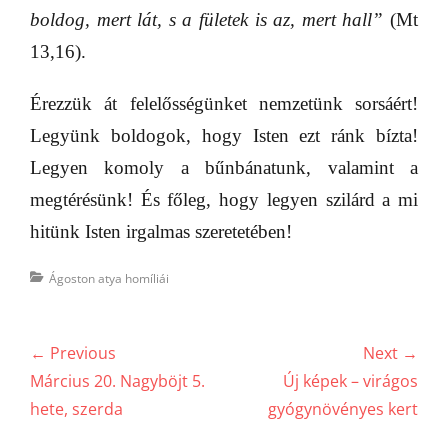
boldog, mert lát, s a fületek is az, mert hall”
(Mt
13,16).
Érezzük át felelősségünket nemzetünk sorsáért!
Legyünk boldogok, hogy Isten ezt ránk bízta!
Legyen komoly a bűnbánatunk, valamint a
megtérésünk! És főleg, hogy legyen szilárd a mi
hitünk Isten irgalmas szeretetében!
Categories
Ágoston atya homíliái
Bejegyzés
← Previous
Next →
navigáció
Previous
Next
Március 20. Nagyböjt 5.
Új képek – virágos
post:
post:
hete, szerda
gyógynövényes kert