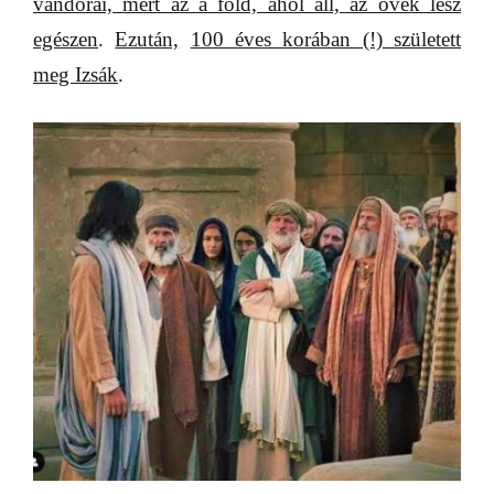
vándorai, mert az a föld, ahol áll, az övék lesz
egészen
.
Ezután,
100 éves korában (!) született
meg Izsák
.