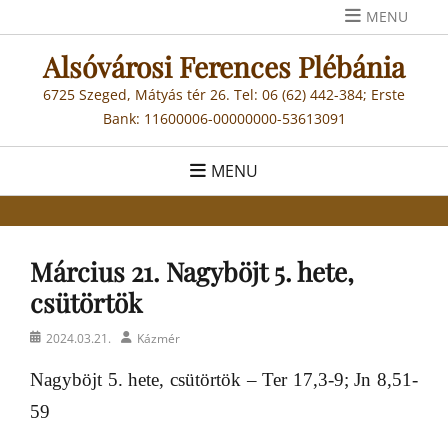
Skip
MENU
to
Alsóvárosi Ferences Plébánia
content
6725 Szeged, Mátyás tér 26. Tel: 06 (62) 442-384; Erste
Bank: 11600006-00000000-53613091
MENU
Március 21. Nagyböjt 5. hete,
csütörtök
Posted
Author
2024.03.21.
Kázmér
on
Nagyböjt 5. hete, csütörtök – Ter 17,3-9; Jn 8,51-
59