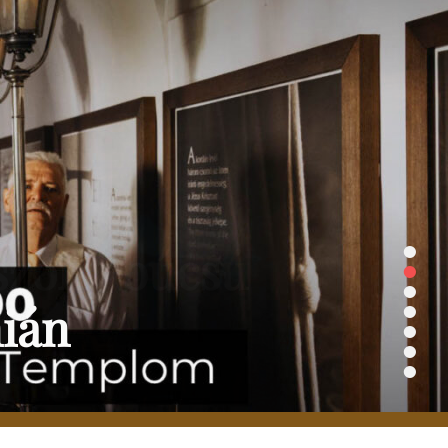
•
•
•
•
nián
•
•
•