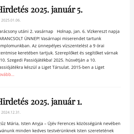
irdetés 2025. január 5.
sted
2025.01.06.
n
arácsony utáni 2. vasárnap Holnap, jan. 6. Vízkereszt napja
ARANCSOLT ÜNNEP! Vasárnapi miserendet tartunk
emplomunkban. Az ünnepélyes vízszentelést a 9 órai
zentmise keretében tartjuk. Szereplőket és segítőket várnak
 10. Szegedi Passiójátékba! 2025. húsvétján a 10.
assiójátékra készül a Liget Társulat. 2015-ben a Liget
ovább…
tegories
irdetés 2025. január 1.
sted
2024.12.31.
n
zűz Mária, Isten Anyja – Újév Ferences közösségünk nevében
ívánunk minden kedves testvérünknek Isten szeretetének