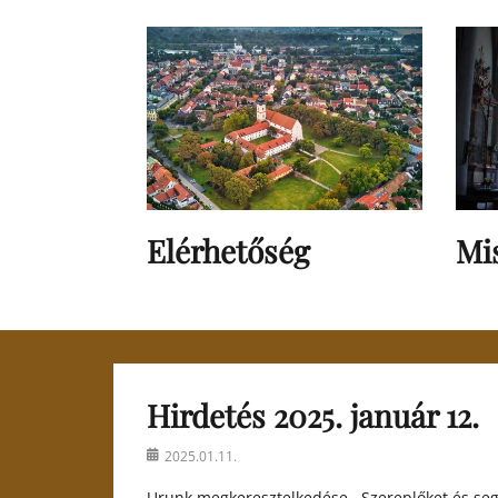
Elérhetőség
Mi
Hirdetés 2025. január 12.
Posted
2025.01.11.
on
Urunk megkeresztelkedése Szereplőket és segít