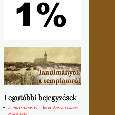
Legutóbbi bejegyzések
Új képek és videó – Havas Boldogasszony
búcsú 2026