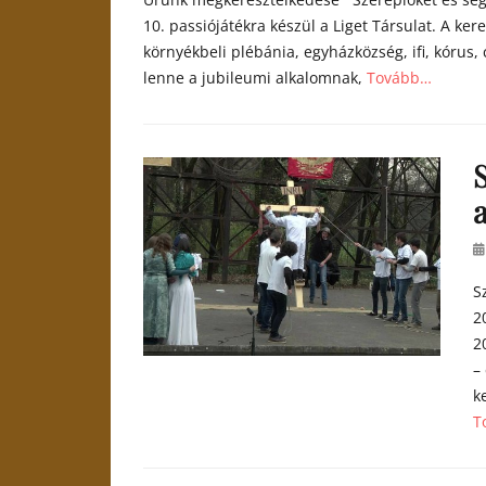
10. passiójátékra készül a Liget Társulat. A ker
környékbeli plébánia, egyházközség, ifi, kórus,
lenne a jubileumi alkalomnak,
Tovább…
Categories
h
í
r
a
e
k
Po
o
S
2
2
–
k
T
Ca