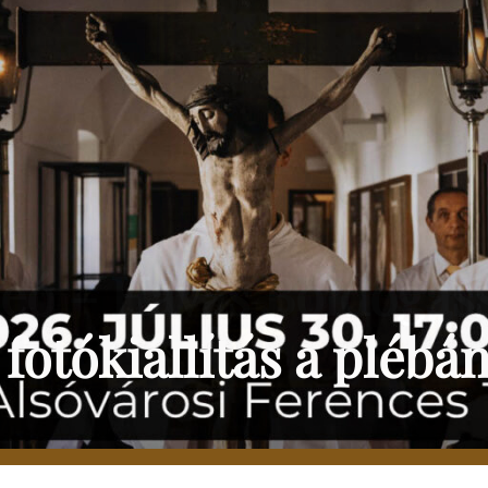
 fotókiállítás a plébá