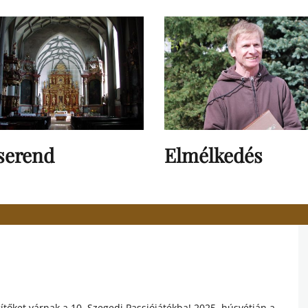
serend
Elmélkedés
őket várnak a 10. Szegedi Passiójátékba! 2025. húsvétján a