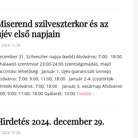
tegories
Miserend szilveszterkor és az
jév első napjain
sted
2024.12.30.
n
ecember 31. Szilveszter napja (kedd) Alsóváros: 7:00; 18:00
 hálaadó szentmise 23:00-24:00 szentségimádás, majd
occintási lehetőség Január 1. Újév (parancsolt ünnep)
lsóváros: 7:00; 9:00; 11:00; 18:00 Január 2-4. (csütörtök-
éntek) Alsóváros: 7:00; 18:00 Január 5. vasárnap Alsóváros:
:00; 9:00; 11:00; 18:00 Gyálarét: 10:00
Tovább…
tegories
Hirdetés 2024. december 29.
sted
2024.12.28.