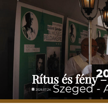
Rítus és fény –
Posted
2026.07.24.
on