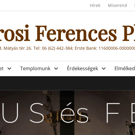
Header menu
Hírek
Miserend
rosi Ferences P
, Mátyás tér 26. Tel: 06 (62) 442-384; Erste Bank: 11600006-00000
et
Templomunk
Érdekességek
Elmélked