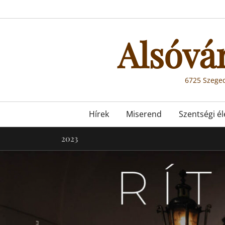
Skip
to
content
Alsóvá
6725 Szeged
Primary
Hírek
Miserend
Szentségi él
menu
2023