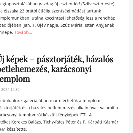
egtapasztalásában gazdag új esztendőt! (Szilveszter este):
a éjszaka 23 órától éjfélig szentségimádást tartunk
emplomunkban, utána koccintási lehetőség lesz a rendház
bédlőjében. Jan. 1. Újév napja, Szűz Mária, Isten Anyjának
nnepe,
Tovább…
tegories
j képek – pásztorjáték, házalós
betlehemezés, karácsonyi
templom
sted
2024.12.30.
n
eboldalunk galériájában már elérhetők a templomi
ásztorjáték és a házalós betlehemezés alkalmával, valamit a
arácsonyi templomról készült fényképek ITT. A
otókat Kerekes Balázs, Tichy-Rács Péter és P. Kárpáti Kázmér
FM készítette.