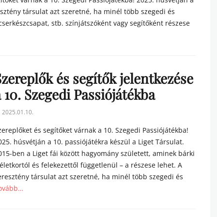
esztény társulat azt szeretné, ha minél több szegedi és
 cserkészcsapat, stb. színjátszóként vagy segítőként részese
Szereplők és segítők jelentkezése
 10. Szegedi Passiójátékba
sted
2025.01.10.
n
zereplőket és segítőket várnak a 10. Szegedi Passiójátékba!
025. húsvétján a 10. passiójátékra készül a Liget Társulat.
015-ben a Liget fái között hagyomány született, aminek bárki
 életkortól és felekezettől függetlenül – a részese lehet. A
eresztény társulat azt szeretné, ha minél több szegedi és
ovább…
tegories