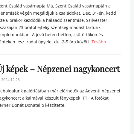
n
zent Család vasárnapja Ma, Szent Család vasárnapján a
zentmisék végén megáldjuk a családokat. Dec. 31-én, kedd
ste 6 órakor kezdődik a hálaadó szentmise. Szilveszter
jszakáján 23 órától éjfélig szentségimádást tartunk
emplomunkban. A jövő héten hétfőn, csütörtökön és
énteken lesz irodai ügyelet du. 2-5 óra között.
Tovább…
tegories
Új képek – Népzenei nagykoncert
sted
2024.12.28.
n
eboldalunk galériájában már elérhetők az Adventi népzenei
agykoncert alkalmával készült fényképek ITT. A fotókat
erner Donát Donatello készítette.
tegories