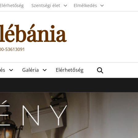
Elérhetőség
Szentségi élet
Elmélkedés
lébánia
000-53613091
Search
és
Galéria
Elérhetőség