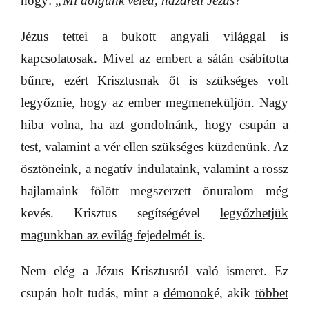
hogy:
„Mi dolgunk veled, názáreti Jézus?”
Jézus tettei a bukott angyali világgal is
kapcsolatosak. Mivel az embert a sátán csábította
bűnre, ezért Krisztusnak őt is szükséges volt
legyőznie, hogy az ember megmeneküljön. Nagy
hiba volna, ha azt gondolnánk, hogy csupán a
test, valamint a vér ellen szükséges küzdenünk. Az
ösztöneink, a negatív indulataink, valamint a rossz
hajlamaink fölött megszerzett önuralom még
kevés. Krisztus segítségével
legyőzhetjük
magunkban az
evilág fejedelmét
is
.
Nem elég a Jézus Krisztusról való ismeret. Ez
csupán holt tudás, mint a
démonok
é, akik
többet