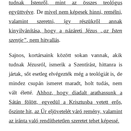
tudnak Istenről, mint az összes teológus
együttvéve
. De
mivel nem képesek hinni, remélni,
valamint szeretni, így részükről annak
kinyilvánítása, hogy a názáreti Jézus
„az Isten
szentje”
, nem hitvallás
.
Sajnos, kortársaink között sokan vannak, akik
tudnak Jézusról, ismerik a Szentírást, hittanra is
jártak, sőt esetleg elvégezték még a teológiát is, de
mindez csupán ismeret maradt, holt tudás, nem
vált életté.
Ahhoz, hogy diadalt arathassunk a
Sátán fölött, egyedül a Krisztusba vetett erős,
őszinte hit, az Úr eljövetelét váró remény, valamint
az iránta való rendíthetetlen szeretet tehet képessé.