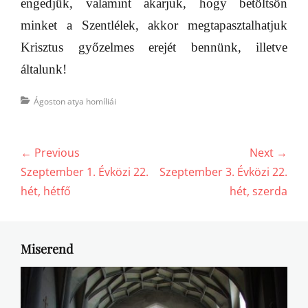
engedjük, valamint akarjuk, hogy betöltsön
minket a Szentlélek, akkor megtapasztalhatjuk
Krisztus győzelmes erejét bennünk, illetve
általunk!
Categories
Ágoston atya homíliái
Bejegyzés
← Previous
Next →
navigáció
Previous
Next
Szeptember 1. Évközi 22.
Szeptember 3. Évközi 22.
post:
post:
hét, hétfő
hét, szerda
Miserend