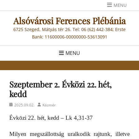
Skip
MENU
to
Alsóvárosi Ferences Plébánia
content
6725 Szeged, Mátyás tér 26. Tel: 06 (62) 442-384; Erste
Bank: 11600006-00000000-53613091
MENU
Szeptember 2. Évközi 22. hét,
kedd
Posted
Author
2025.09.02.
Kázmér
on
Évközi 22. hét, kedd – Lk 4,31-37
Milyen megszállottság uralkodik rajtunk, illetve