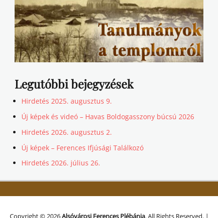
Legutóbbi bejegyzések
Hirdetés 2025. augusztus 9.
Új képek és videó – Havas Boldogasszony búcsú 2026
Hirdetés 2026. augusztus 2.
Új képek – Ferences Ifjúsági Találkozó
Hirdetés 2026. július 26.
Copyright © 2026
Alsóvárosi Ferences Plébánia
. All Rights Reserved. |