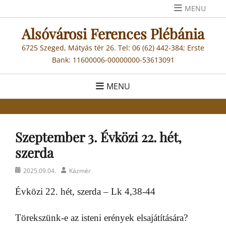
Skip
MENU
to
Alsóvárosi Ferences Plébánia
content
6725 Szeged, Mátyás tér 26. Tel: 06 (62) 442-384; Erste
Bank: 11600006-00000000-53613091
MENU
Szeptember 3. Évközi 22. hét,
szerda
Posted
Author
2025.09.04.
Kázmér
on
Évközi 22. hét, szerda – Lk 4,38-44
Törekszünk-e az isteni erények elsajátítására?