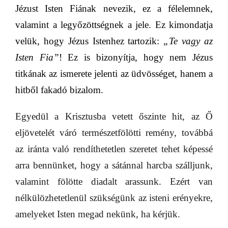
Jézust Isten Fiának nevezik, ez a félelemnek,
valamint a legyőzöttségnek a jele. Ez kimondatja
velük, hogy Jézus Istenhez tartozik:
„Te vagy az
Isten Fia”
! Ez is bizonyítja, hogy n
em Jézus
titkának az ismerete jelenti az üdvösséget, hanem a
hitből fakadó bizalom.
Egyedül a Krisztusba vetett őszinte hit, az Ő
eljövetelét váró természetfölötti remény, továbbá
az iránta való rendíthetetlen szeretet tehet képessé
arra bennünket, hogy a sátánnal harcba szálljunk,
valamint fölötte diadalt arassunk. Ezért van
nélkülözhetetlenül szükségünk az isteni erényekre,
amelyeket Isten megad nekünk, ha kérjük.