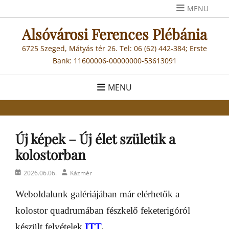
Skip
MENU
to
Alsóvárosi Ferences Plébánia
content
6725 Szeged, Mátyás tér 26. Tel: 06 (62) 442-384; Erste
Bank: 11600006-00000000-53613091
MENU
Új képek – Új élet születik a
kolostorban
Posted
Author
2026.06.06.
Kázmér
on
Weboldalunk galériájában már elérhetők a
kolostor quadrumában fészkelő feketerigóról
készült felvételek
ITT
.