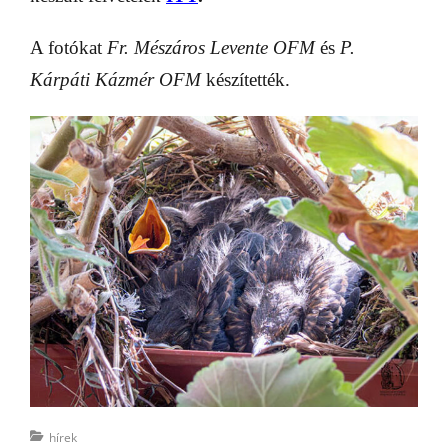
A fotókat
Fr. Mészáros Levente OFM
és
P.
Kárpáti Kázmér OFM
készítették.
Categories
hírek