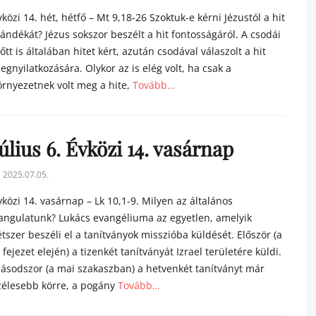
n
vközi 14. hét, hétfő – Mt 9,18-26 Szoktuk-e kérni Jézustól a hit
jándékát? Jézus sokszor beszélt a hit fontosságáról. A csodái
lőtt is általában hitet kért, azután csodával válaszolt a hit
egnyilatkozására. Olykor az is elég volt, ha csak a
örnyezetnek volt meg a hite,
Tovább…
tegories
úlius 6. Évközi 14. vasárnap
sted
2025.07.05.
n
vközi 14. vasárnap – Lk 10,1-9. Milyen az általános
angulatunk? Lukács evangéliuma az egyetlen, amelyik
étszer beszéli el a tanítványok misszióba küldését. Először (a
. fejezet elején) a tizenkét tanítványát Izrael területére küldi.
ásodszor (a mai szakaszban) a hetvenkét tanítványt már
zélesebb körre, a pogány
Tovább…
tegories