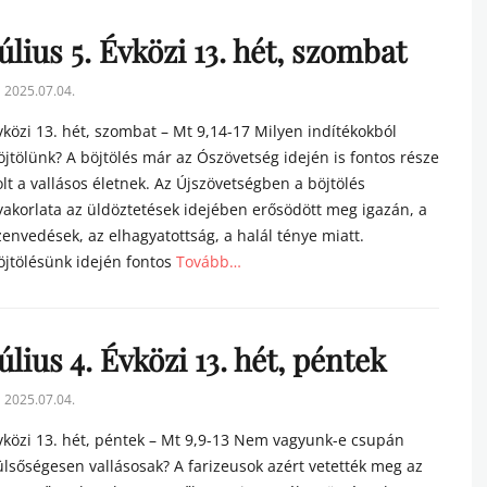
úlius 5. Évközi 13. hét, szombat
sted
2025.07.04.
n
vközi 13. hét, szombat – Mt 9,14-17 Milyen indítékokból
öjtölünk? A böjtölés már az Ószövetség idején is fontos része
olt a vallásos életnek. Az Újszövetségben a böjtölés
yakorlata az üldöztetések idejében erősödött meg igazán, a
zenvedések, az elhagyatottság, a halál ténye miatt.
öjtölésünk idején fontos
Tovább…
tegories
úlius 4. Évközi 13. hét, péntek
sted
2025.07.04.
n
vközi 13. hét, péntek – Mt 9,9-13 Nem vagyunk-e csupán
ülsőségesen vallásosak? A farizeusok azért vetették meg az