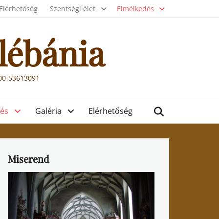
Elérhetőség
Szentségi élet
Elmélkedés
lébánia
000-53613091
Search
és
Galéria
Elérhetőség
Miserend