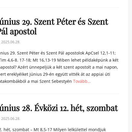
tegories
únius 29. Szent Péter és Szent
ál apostol
sted
2025.06.28.
n
únius 29. Szent Péter és Szent Pál apostolok ApCsel 12,1-11;
Tim 4,6-8. 17-18; Mt 16,13-19 Miben lehet példaképünk a két
őapostol? Azért ünnepeljük a két szent apostolt a mai napon,
ert ereklyéiket június 29-én együtt vitték át az appiai úti
atakombákból a mai Szent Sebestyén
Tovább…
tegories
únius 28. Évközi 12. hét, szombat
sted
2025.06.28.
n
2. hét, szombat – Mt 8,5-17 Milyen lelkülettel mondjuk