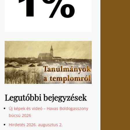
Legutóbbi bejegyzések
Új képek és videó – Havas Boldogasszony
búcsú 2026
Hirdetés 2026. augusztus 2.