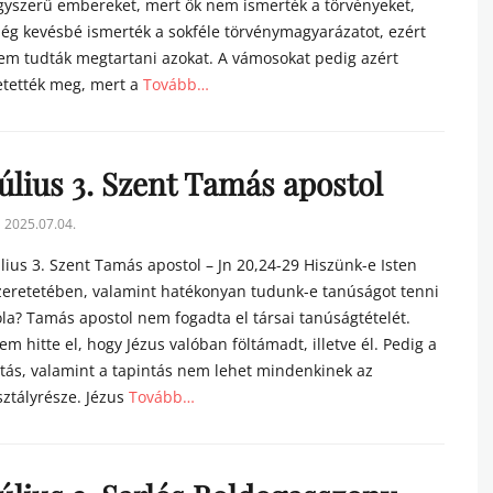
gyszerű embereket, mert ők nem ismerték a törvényeket,
ég kevésbé ismerték a sokféle törvénymagyarázatot, ezért
em tudták megtartani azokat. A vámosokat pedig azért
etették meg, mert a
Tovább…
tegories
Július 3. Szent Tamás apostol
sted
2025.07.04.
n
úlius 3. Szent Tamás apostol – Jn 20,24-29 Hiszünk-e Isten
zeretetében, valamint hatékonyan tudunk-e tanúságot tenni
óla? Tamás apostol nem fogadta el társai tanúságtételét.
em hitte el, hogy Jézus valóban föltámadt, illetve él. Pedig a
átás, valamint a tapintás nem lehet mindenkinek az
sztályrésze. Jézus
Tovább…
tegories