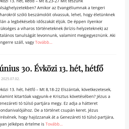
vközi 13. hét, kedd – Mt 8,23-27 Mit teszünk
álsághelyzetekben? Amikor az Evangéliumnak a tengeri
iharokról szóló beszámolóit olvassuk, lehet, hogy életünknek
alán a legbékésebb időszakát éljük. De éppen ilyenkor
zükséges a viharos történeteknek (krízis-helyzeteknek) az
ltalános tanulságát levonnunk, valamint megjegyeznünk. Aki
engerre száll, vagy
Tovább…
tegories
únius 30. Évközi 13. hét, hétfő
sted
2025.07.02.
n
vközi 13. hét, hétfő – Mt 8,18-22 Elszántak, következetesek,
alamint kitartóak vagyunk-e Krisztus követésében? Jézus a
enezáreti tó túlsó partjára megy. Ez adja a hátteret
ondanivalójához. De a történet csupán keret. Jézus
érésének, hogy hajózzanak át a Genezáreti tó túlsó partjára,
lyan jelképes értelme is
Tovább…