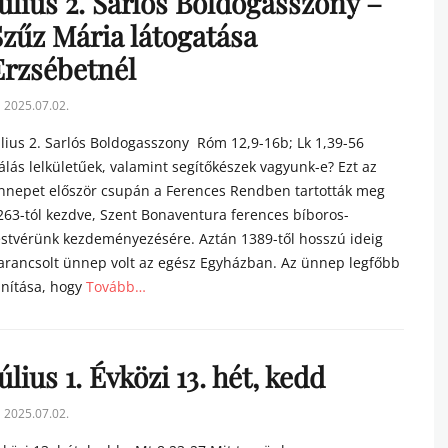
úlius 2. Sarlós Boldogasszony –
Szűz Mária látogatása
Erzsébetnél
sted
2025.07.02.
n
úlius 2. Sarlós Boldogasszony Róm 12,9-16b; Lk 1,39-56
álás lelkületűek, valamint segítőkészek vagyunk-e? Ezt az
nnepet először csupán a Ferences Rendben tartották meg
263-tól kezdve, Szent Bonaventura ferences bíboros-
estvérünk kezdeményezésére. Aztán 1389-től hosszú ideig
arancsolt ünnep volt az egész Egyházban. Az ünnep legfőbb
anítása, hogy
Tovább…
tegories
úlius 1. Évközi 13. hét, kedd
sted
2025.07.02.
n