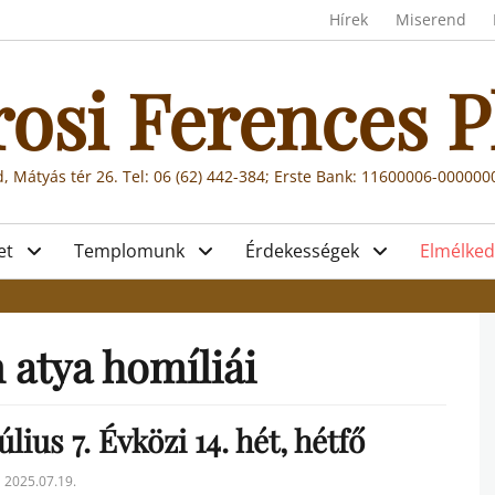
Header menu
Hírek
Miserend
rosi Ferences P
, Mátyás tér 26. Tel: 06 (62) 442-384; Erste Bank: 11600006-00000
et
Templomunk
Érdekességek
Elmélked
 atya homíliái
úlius 7. Évközi 14. hét, hétfő
sted
2025.07.19.