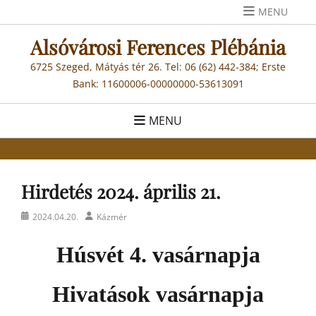
Skip
MENU
to
Alsóvárosi Ferences Plébánia
content
6725 Szeged, Mátyás tér 26. Tel: 06 (62) 442-384; Erste
Bank: 11600006-00000000-53613091
MENU
Hirdetés 2024. április 21.
Posted
Author
2024.04.20.
Kázmér
on
Húsvét 4. vasárnapja
Hivatások vasárnapja