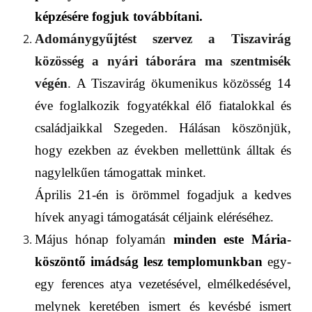
képzésére fogjuk továbbítani.
A
dománygyűjtést szervez a Tiszavirág
közösség
a
nyári táborára
ma szentmisék
végén
.
A Tiszavirág ökumenikus közösség 14
éve foglalkozik fogyatékkal élő fiatalokkal és
családjaikkal Szegeden. Hálásan köszönjük,
hogy ezekben az években mellettünk álltak és
nagylelkűen támogattak minket.
Április 21-én is örömmel fogadjuk a kedves
hívek anyagi támogatását céljaink eléréséhez.
Május hónap folyamán
minden este
Mária-
köszöntő imádság
lesz templom
unk
ban
egy-
egy ferences atya
vezetésével,
elmélkedésével
,
melynek keretében
ismert és kevésbé ismert