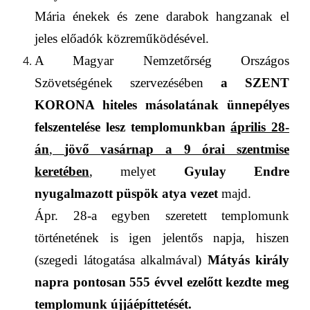
Mária énekek és zene darabok hangzanak el
jeles előadók közreműködésével.
A Magyar
Nemzetőrség
Országos
Szövets
é
g
ének szervezésében
a
SZENT
KORONA
hiteles
másolat
ának
ünnepélyes
felszentelése lesz templo
munkban
április 28-
án
,
jövő
vasárnap a 9 órai szentmise
keretében
, melyet
Gyulay Endre
nyugalmazott püspök atya vezet
majd.
Ápr. 28-a egyben szeretett templomunk
történetének is
igen jelentős
napja, hiszen
(szegedi látogatása alkalmával)
Mátyás király
napra pontosan
555 évvel ezelőtt kezdte
meg
templom
unk
újjá
építtetését.