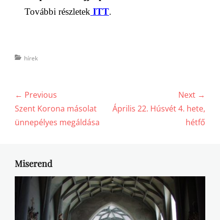
További részletek
ITT
.
Categories
hírek
Bejegyzés
← Previous
Next →
navigáció
Previous
Next
Szent Korona másolat
Április 22. Húsvét 4. hete,
post:
post:
ünnepélyes megáldása
hétfő
Miserend