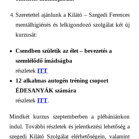
Szeretettel ajánlunk a Kilátó – Szegedi Ferences
mentálhigiénés és lelkigon­dozó szolgálat két új
kurzusát:
Csendben születik az élet – bevezetés a
szemlélődő imádságba
részletek
ITT
12 alkalmas a
utogén tréning csoport
ÉDESANYÁK számára
részletek
ITT
.
Mindkét kurzus
szeptemberben
a plébániánkon
indul
.
További r
észletek és jelentkezés
i lehetőség
a
szegedi Kilátó Szolgálat elérhetőségein,
valamint