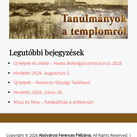
Legutóbbi bejegyzések
Új képek és videó – Havas Boldogasszony búcsú 2026
Hirdetés 2026. augusztus 2.
Új képek – Ferences Ifjúsági Találkozó
Hirdetés 2026. július 26.
Rítus és fény – fotókiállítás a plébánián
Copyright © 2026
Alsóvárosi Ferences Plébánia
. All Rights Reserved. |