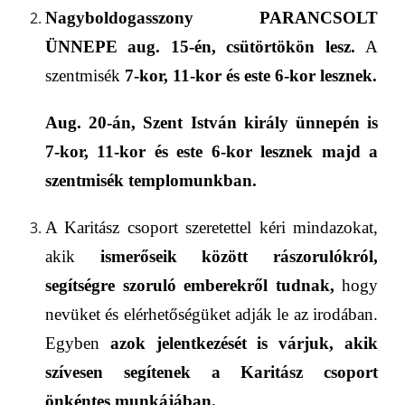
Nagyboldogasszony PARANCSOLT
ÜNNEPE aug. 15-én, csütörtökön lesz
.
A
szentmisék
7-kor, 11-kor és este 6-kor
lesznek
.
Aug. 20-án,
Szent István király
ünnepén is
7-kor, 11-kor és este 6-kor lesznek majd a
szentmisék templomunkban.
A
Karitász csoport
szeretettel kéri mindazokat,
akik
ismerőseik között rászorulókról,
segítségre szoruló emberekről tudnak
,
hogy
nevük
et
és elérhetőségüket
adják le az irodában.
Egyben
azok jelentkezését is várjuk, akik
szívesen segítenek a Karitász csoport
önkéntes munkájában.