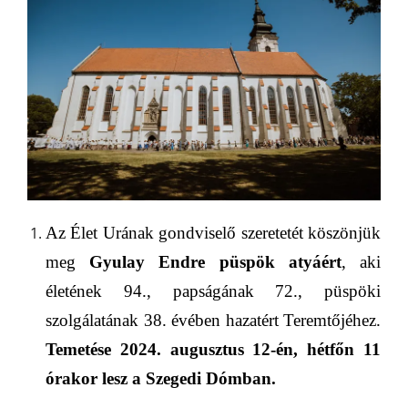
Az Élet Urának gondviselő szeretetét köszönjük
meg
Gyulay Endre püspök atyáért
, aki
életének 94., papságának 7
2
., püspöki
szolgálatának 38. évében hazatért Teremtőjéhez.
Temetése 2024. augusztus 12-én, hétfőn 11
órakor lesz a Szegedi Dómban.