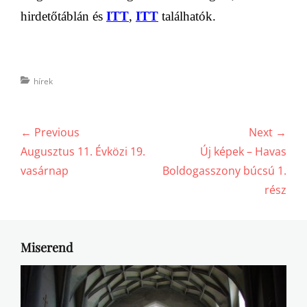
hirdetőtáblán és
ITT
,
ITT
találhatók.
Categories
hírek
Bejegyzés
← Previous
Next →
navigáció
Previous
Next
Augusztus 11. Évközi 19.
Új képek – Havas
post:
post:
vasárnap
Boldogasszony búcsú 1.
rész
Miserend