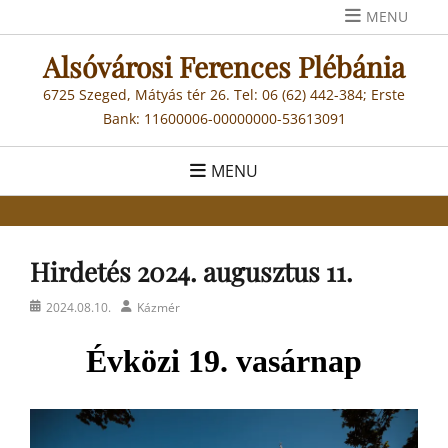
Skip
MENU
to
Alsóvárosi Ferences Plébánia
content
6725 Szeged, Mátyás tér 26. Tel: 06 (62) 442-384; Erste
Bank: 11600006-00000000-53613091
MENU
Hirdetés 2024. augusztus 11.
Posted
Author
2024.08.10.
Kázmér
on
Évközi 1
9
. vasárnap